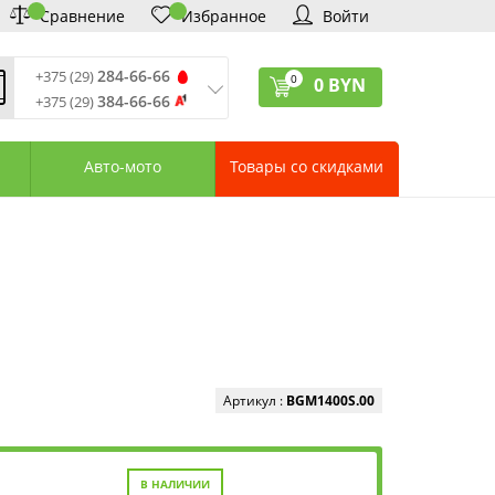
Сравнение
Избранное
Войти
284-66-66
+375 (29)
0
0
BYN
384-66-66
+375 (29)
ремя обработки звонков
:
 – Пт: 9:00—20:00
Авто-мото
Товары со скидками
: 10:00—18:00
: выходной
ервисный центр:
75 (17) 388-66-33
75 (29) 828-07-62
агазины «Удачник»
дреса СЦ «Удачник»
онтактная информация
Артикул :
BGM1400S.00
В НАЛИЧИИ