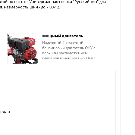
кой по высоте. Универсальная сцепка "Русский тип" для
 Размерность шин - до 7.00-12.
Мощный двигатель
Надежный 4-х тактный
бензиновый двигатель OHV с
верхним расположением
клапанов и мощностью 14 л.с.
редач