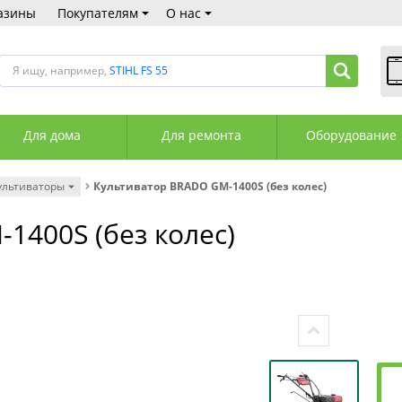
азины
Покупателям
О нас
Я ищу, например,
STIHL FS 55
В
Пн
Для дома
Для ремонта
Оборудование
Сб
Вс
С
ультиваторы
Культиватор BRADO GM-1400S (без колес)
+3
+3
1400S (без колес)
М
А
К