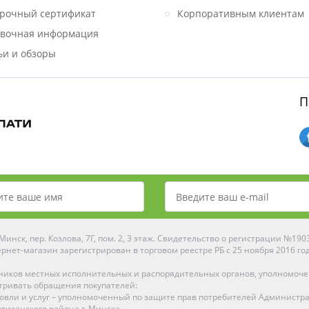
рочный сертификат
Корпоративным клиентам
вочная информация
ьи и обзоры
П
инск, пер. Козлова, 7Г, пом. 2, 3 этаж. Свидетельство о регистрации №19
рнет-магазин зарегистрирован в торговом реестре РБ с 25 ноября 2016 го
ников местных исполнительных и распорядительных органов, уполномоч
тривать обращения покупателей:
рговли и услуг – уполномоченный по защите прав потребителей Администр
тизанского района г. Минска.