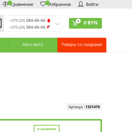
Сравнение
Избранное
Войти
284-66-66
+375 (29)
0
0
BYN
384-66-66
+375 (29)
ремя обработки звонков
:
 – Пт: 9:00—20:00
Авто-мото
Товары со скидками
: 10:00—18:00
: выходной
ервисный центр:
75 (17) 388-66-33
75 (29) 828-07-62
агазины «Удачник»
дреса СЦ «Удачник»
онтактная информация
Артикул :
1321476
В НАЛИЧИИ