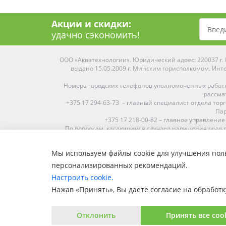
Акции и скидки:
удачно сэкономить!
ООО «Акватехнологии». Юридический адрес: 220037 г. М
выдано 15.05.2009 г. Минским горисполкомом. Инте
Номера городских телефонов уполномоченных работ
рассма
+375 17 294-63-73 – главный специалист отдела то
Пар
+375 17 218-00-82 – главное управление
По вопросам, касающимся случаев нарушения прав п
Мы используем файлы cookie для улучшения поль
Средняя оценка:
4.9
из
5
персонализированных рекомендаций.
Наши магазины представлены в Минске, Бресте, Витебс
Настроить cookie.
Пинске, Солигорске. При заказе в 
Нажав «Принять», Вы даете согласие на обработк
Отклонить
Принять все coo