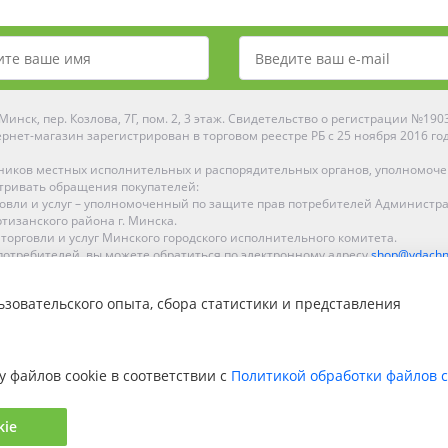
инск, пер. Козлова, 7Г, пом. 2, 3 этаж. Свидетельство о регистрации №19
рнет-магазин зарегистрирован в торговом реестре РБ с 25 ноября 2016 го
ников местных исполнительных и распорядительных органов, уполномоч
тривать обращения покупателей:
рговли и услуг – уполномоченный по защите прав потребителей Администр
тизанского района г. Минска.
 торговли и услуг Минского городского исполнительного комитета.
отребителей, вы можете обратиться по электронному адресу
shop@ydachn
Рейтинг Ydachnik.by
зовательского опыта, сбора статистики и представления
на основании голосования
10
наших покупателей
ке, Гомеле, Гродно, Могилеве, Бобруйске, Барановичах, Молодечно, Новоп
интернет-магазине доставка осуществляется по всей Беларуси.
у файлов cookie в соответствии с
Политикой обработки файлов c
kie