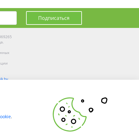
Подписаться
0369265
да.
енных
ации
ik.by
олоцке,
ookie
.