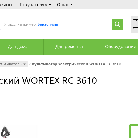
азины
Покупателям
О нас
Я ищу, например,
Бензопилы
В
Пн
Для дома
Для ремонта
Оборудование
Сб
Вс
С
ультиваторы
Культиватор электрический WORTEX RC 3610
+3
+3
еский WORTEX RC 3610
М
А
К