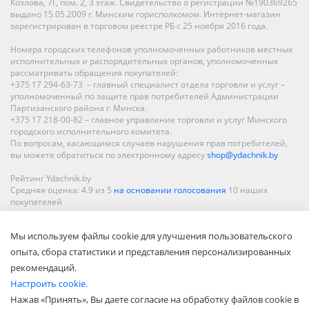
Козлова, 7Г, пом. 2, 3 этаж. Свидетельство о регистрации №190369265
выдано 15.05.2009 г. Минским горисполкомом. Интернет-магазин
зарегистрирован в торговом реестре РБ с 25 ноября 2016 года.
Номера городских телефонов уполномоченных работников местных
исполнительных и распорядительных органов, уполномоченных
рассматривать обращения покупателей:
+375 17 294-63-73 – главный специалист отдела торговли и услуг –
уполномоченный по защите прав потребителей Администрации
Партизанского района г. Минска.
+375 17 218-00-82 – главное управление торговли и услуг Минского
городского исполнительного комитета.
По вопросам, касающимся случаев нарушения прав потребителей,
вы можете обратиться по электронному адресу
shop@ydachnik.by
Рейтинг Ydachnik.by
Средняя оценка:
4.9
из
5
на основании голосования
10
наших
покупателей
Наши магазины представлены в Минске, Бресте, Витебске, Гомеле,
Мы используем файлы cookie для улучшения пользовательского
Гродно, Могилеве, Бобруйске, Барановичах, Молодечно,
Новополоцке, Пинске, Солигорске. При заказе в интернет-магазине
опыта, сбора статистики и представления персонализированных
доставка осуществляется по всей Беларуси.
рекомендаций.
Настроить cookie.
Нажав «Принять», Вы даете согласие на обработку файлов cookie в