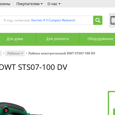
азины
Покупателям
О нас
Я ищу, например,
Karcher K 5 Compact Relaunch
В
Пн
Для дома
Для ремонта
Оборудование
Сб
Вс
С
Лобзики
Лобзик электрический DWT STS07-100 DV
+3
+3
DWT STS07-100 DV
М
А
К