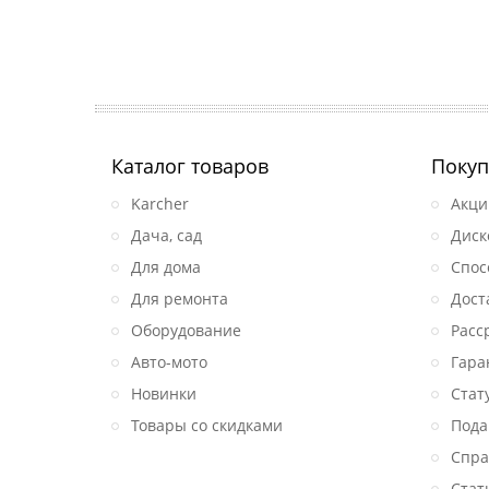
Каталог товаров
Покуп
Karcher
Акци
Дача, сад
Диск
Для дома
Спос
Для ремонта
Дост
Оборудование
Расс
Авто-мото
Гара
Новинки
Стат
Товары со скидками
Пода
Спра
Стат