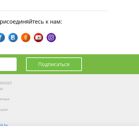
рисоединяйтесь к нам:
Подписаться
0369265
да.
енных
ации
ik.by