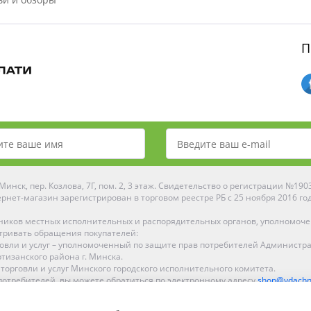
П
инск, пер. Козлова, 7Г, пом. 2, 3 этаж. Свидетельство о регистрации №19
рнет-магазин зарегистрирован в торговом реестре РБ с 25 ноября 2016 го
ников местных исполнительных и распорядительных органов, уполномоч
тривать обращения покупателей:
рговли и услуг – уполномоченный по защите прав потребителей Администр
тизанского района г. Минска.
 торговли и услуг Минского городского исполнительного комитета.
отребителей, вы можете обратиться по электронному адресу
shop@ydachn
Рейтинг Ydachnik.by