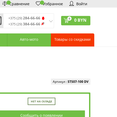
Сравнение
Избранное
Войти
284-66-66
+375 (29)
0
0
BYN
384-66-66
+375 (29)
ремя обработки звонков
:
 – Пт: 9:00—20:00
Авто-мото
Товары со скидками
: 10:00—18:00
: выходной
ервисный центр:
75 (17) 388-66-33
75 (29) 828-07-62
агазины «Удачник»
дреса СЦ «Удачник»
онтактная информация
Артикул :
STS07-100 DV
НЕТ НА СКЛАДЕ
Сообщить о появлении