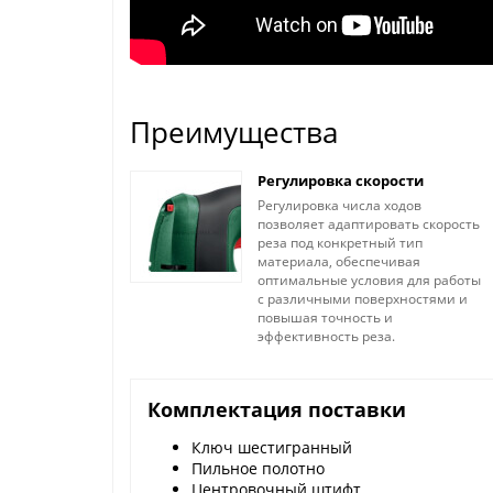
Преимущества
Регулировка скорости
Регулировка числа ходов
позволяет адаптировать скорость
реза под конкретный тип
материала, обеспечивая
оптимальные условия для работы
с различными поверхностями и
повышая точность и
эффективность реза.
Комплектация поставки
Ключ шестигранный
Пильное полотно
Центровочный штифт