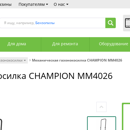
азины
Покупателям
О нас
Я ищу, например,
Бензопилы
В
Пн
Для дома
Для ремонта
Оборудование
Сб
Вс
С
азонокосилки
Механическая газонокосилка CHAMPION MM4026
+3
+3
косилка CHAMPION MM4026
М
А
К