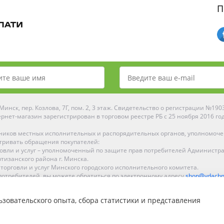
П
инск, пер. Козлова, 7Г, пом. 2, 3 этаж. Свидетельство о регистрации №19
рнет-магазин зарегистрирован в торговом реестре РБ с 25 ноября 2016 го
ников местных исполнительных и распорядительных органов, уполномоч
тривать обращения покупателей:
рговли и услуг – уполномоченный по защите прав потребителей Администр
тизанского района г. Минска.
 торговли и услуг Минского городского исполнительного комитета.
отребителей, вы можете обратиться по электронному адресу
shop@ydachn
Рейтинг Ydachnik.by
зовательского опыта, сбора статистики и представления
на основании голосования
10
наших покупателей
ке, Гомеле, Гродно, Могилеве, Бобруйске, Барановичах, Молодечно, Новоп