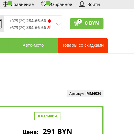
Сравнение
Избранное
Войти
284-66-66
+375 (29)
0
0
BYN
384-66-66
+375 (29)
ремя обработки звонков
:
 – Пт: 9:00—20:00
Авто-мото
Товары со скидками
: 10:00—18:00
: выходной
ервисный центр:
75 (17) 388-66-33
75 (29) 828-07-62
агазины «Удачник»
дреса СЦ «Удачник»
онтактная информация
Артикул :
MM4026
В НАЛИЧИИ
291
BYN
Цена: