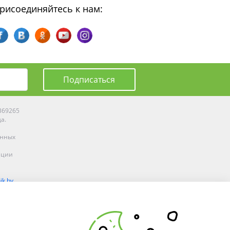
рисоединяйтесь к нам:
Подписаться
0369265
да.
енных
ации
ik.by
олоцке,