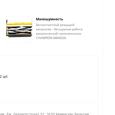
Малошумность
Бесконтактный режущий
механизм - бесшумная работа
механической газонокосилки
CHAMPION MM4026.
2 шт.
, Дж. Гиллиотстраат 52. 2620 Хемексем, Бельгия;