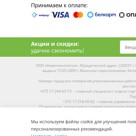
Принимаем к оплате:
Акции и скидки:
удачно сэкономить!
ООО «Акватехнологии». Юридический адрес: 220037 г. М
выдано 15.05.2009 г. Минским горисполкомом. Инте
Номера городских телефонов уполномоченных работ
рассма
+375 17 294-63-73 – главный специалист отдела то
Пар
+375 17 218-00-82 – главное управление
По вопросам, касающимся случаев нарушения прав п
Мы используем файлы cookie для улучшения поль
Средняя оценка:
4.9
из
5
персонализированных рекомендаций.
Наши магазины представлены в Минске, Бресте, Витебс