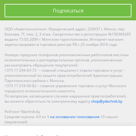
Подписаться
ООО «Акватехнологии». Юридический адрес: 220037 г. Минск, пер.
Козлова, 7Г, пом. 2, 3 этаж. Свидетельство о регистрации №190369265
выдано 15.05.2009 г. Минским горисполкомом. Интернет-магазин
зарегистрирован в торговом реестре РБ с 25 ноября 2016 года.
Номера городских телефонов уполномоченных работников местных
исполнительных и распорядительных органов, уполномоченных
рассматривать обращения покупателей:
+375 17 294-63-73 – главный специалист отдела торговли и услуг –
уполномоченный по защите прав потребителей Администрации
Партизанского района г. Минска.
+375 17 218-00-82 – главное управление торговли и услуг Минского
городского исполнительного комитета.
По вопросам, касающимся случаев нарушения прав потребителей,
вы можете обратиться по электронному адресу
shop@ydachnik.by
Рейтинг Ydachnik.by
Средняя оценка:
4.9
из
5
на основании голосования
10
наших
покупателей
Наши магазины представлены в Минске, Бресте, Витебске, Гомеле,