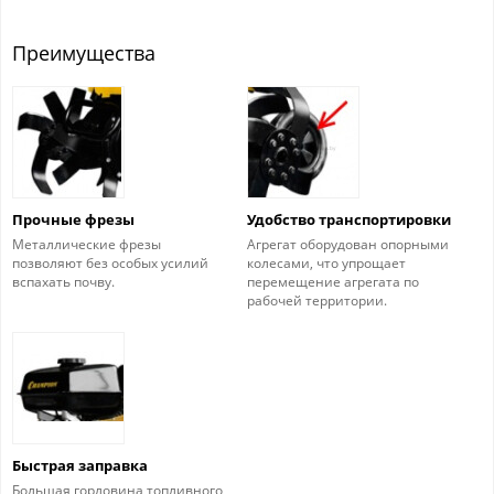
Преимущества
Прочные фрезы
Удобство транспортировки
Металлические фрезы
Агрегат оборудован опорными
позволяют без особых усилий
колесами, что упрощает
вспахать почву.
перемещение агрегата по
рабочей территории.
Быстрая заправка
Большая горловина топливного