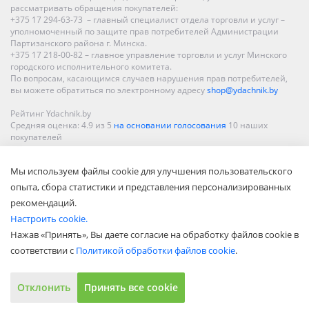
рассматривать обращения покупателей:
+375 17 294-63-73 – главный специалист отдела торговли и услуг –
уполномоченный по защите прав потребителей Администрации
Партизанского района г. Минска.
+375 17 218-00-82 – главное управление торговли и услуг Минского
городского исполнительного комитета.
По вопросам, касающимся случаев нарушения прав потребителей,
вы можете обратиться по электронному адресу
shop@ydachnik.by
Рейтинг Ydachnik.by
Средняя оценка:
4.9
из
5
на основании голосования
10
наших
покупателей
Наши магазины представлены в Минске, Бресте, Витебске, Гомеле,
Мы используем файлы cookie для улучшения пользовательского
Гродно, Могилеве, Бобруйске, Барановичах, Молодечно,
Новополоцке, Пинске, Солигорске. При заказе в интернет-магазине
опыта, сбора статистики и представления персонализированных
доставка осуществляется по всей Беларуси.
рекомендаций.
Настроить cookie.
Нажав «Принять», Вы даете согласие на обработку файлов cookie в
соответствии с
Политикой обработки файлов cookie
.
Отклонить
Принять все cookie
Показать полную версию
© ООО «Акватехнологии», 2002—2022