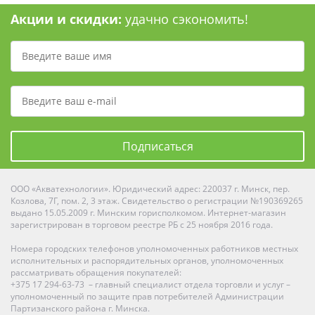
Акции и скидки:
удачно сэкономить!
Подписаться
ООО «Акватехнологии». Юридический адрес: 220037 г. Минск, пер.
Козлова, 7Г, пом. 2, 3 этаж. Свидетельство о регистрации №190369265
выдано 15.05.2009 г. Минским горисполкомом. Интернет-магазин
зарегистрирован в торговом реестре РБ с 25 ноября 2016 года.
Номера городских телефонов уполномоченных работников местных
исполнительных и распорядительных органов, уполномоченных
рассматривать обращения покупателей:
+375 17 294-63-73 – главный специалист отдела торговли и услуг –
уполномоченный по защите прав потребителей Администрации
Партизанского района г. Минска.