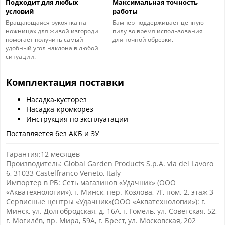
Подходит для любых
Максимальная точность
условий
работы
Вращающаяся рукоятка на
Бампер поддерживает цепную
ножницах для живой изгороди
пилу во время использования
помогает получить самый
для точной обрезки.
удобный угол наклона в любой
ситуации.
Комплектация поставки
Насадка-кусторез
Насадка-кромкорез
Инструкция по эксплуатации
Поставляется без АКБ и ЗУ
Гарантия:12 месяцев
Производитель: Global Garden Products S.p.A. via del Lavoro
6, 31033 Castelfranco Veneto, Italy
Импортер в РБ: Сеть магазинов «Удачник» (ООО
«Акватехнологии»), г. Минск, пер. Козлова, 7Г, пом. 2, этаж 3
Сервисные центры «Удачник»(ООО «Акватехнологии»): г.
Минск, ул. Долгобродская, д. 16А, г. Гомель, ул. Советская, 52,
г. Могилёв, пр. Мира, 59А, г. Брест, ул. Московская, 202