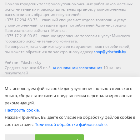
Номера городских телефонов уполномоченных работников местных
исполнительных и распорядительных органов, уполномоченных
рассматривать обращения покупателей:
+375 17 294-63-73 – главный специалист отдела торговли и услуг –
уполномоченный по защите прав потребителей Администрации
Партизанского района г. Минска.
+375 17 218-00-82 – главное управление торговли и услуг Минского
городского исполнительного комитета.
По вопросам, касающимся случаев нарушения прав потребителей,
вы можете обратиться по электронному адресу
shop@ydachnik.by
Рейтинг Ydachnik.by
Средняя оценка:
4.9
из
5
на основании голосования
10
наших
покупателей
Наши магазины представлены в Минске, Бресте, Витебске, Гомеле,
Мы используем файлы cookie для улучшения пользовательского
Гродно, Могилеве, Бобруйске, Барановичах, Молодечно,
Новополоцке, Пинске, Солигорске. При заказе в интернет-магазине
опыта, сбора статистики и представления персонализированных
доставка осуществляется по всей Беларуси.
рекомендаций.
Настроить cookie.
Нажав «Принять», Вы даете согласие на обработку файлов cookie в
соответствии с
Политикой обработки файлов cookie
.