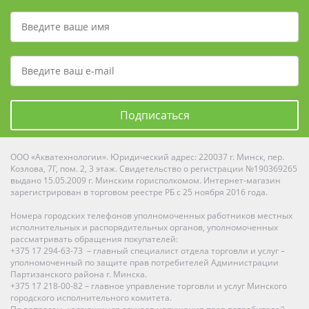
Подписаться
ООО «Акватехнологии». Юридический адрес: 220037 г. Минск, пер.
Козлова, 7Г, пом. 2, 3 этаж. Свидетельство о регистрации №190369265
выдано 15.05.2009 г. Минским горисполкомом. Интернет-магазин
зарегистрирован в торговом реестре РБ с 25 ноября 2016 года.
Номера городских телефонов уполномоченных работников местных
исполнительных и распорядительных органов, уполномоченных
рассматривать обращения покупателей:
+375 17 294-63-73 – главный специалист отдела торговли и услуг –
уполномоченный по защите прав потребителей Администрации
Партизанского района г. Минска.
+375 17 218-00-82 – главное управление торговли и услуг Минского
городского исполнительного комитета.