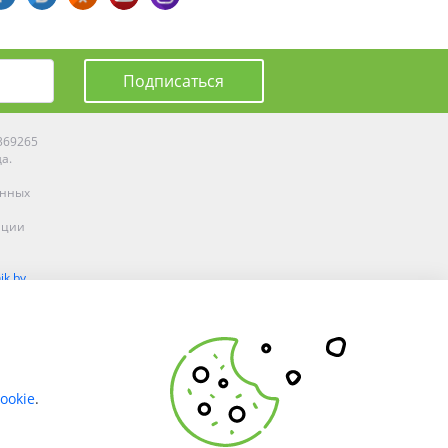
Подписаться
0369265
да.
енных
ации
ik.by
олоцке,
ookie
.