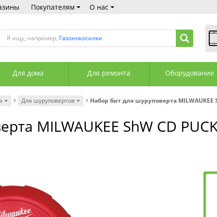
азины
Покупателям
О нас
Я ищу, например,
Газонокосилки
В
Пн
Для дома
Для ремонта
Оборудование
Сб
Вс
С
а
Для шуруповертов
Набор бит для шуруповерта MILWAUKEE S
+3
+3
ерта MILWAUKEE ShW CD PUCK 
М
А
К