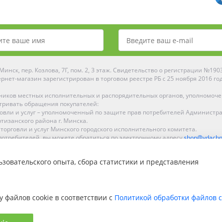
инск, пер. Козлова, 7Г, пом. 2, 3 этаж. Свидетельство о регистрации №19
рнет-магазин зарегистрирован в торговом реестре РБ с 25 ноября 2016 го
ников местных исполнительных и распорядительных органов, уполномоч
тривать обращения покупателей:
рговли и услуг – уполномоченный по защите прав потребителей Администр
тизанского района г. Минска.
 торговли и услуг Минского городского исполнительного комитета.
отребителей, вы можете обратиться по электронному адресу
shop@ydachn
Рейтинг Ydachnik.by
зовательского опыта, сбора статистики и представления
на основании голосования
10
наших покупателей
ке, Гомеле, Гродно, Могилеве, Бобруйске, Барановичах, Молодечно, Новоп
интернет-магазине доставка осуществляется по всей Беларуси.
у файлов cookie в соответствии с
Политикой обработки файлов c