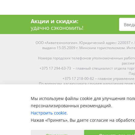
Акции и скидки:
удачно сэкономить!
ООО «Акватехнологии». Юридический адрес: 220037 г. М
выдано 15.05.2009 г. Минским горисполкомом. Инте
Номера городских телефонов уполномоченных работ
рассма
+375 17 294-63-73 – главный специалист отдела то
Пар
+375 17 218-00-82 – главное управление
По вопросам, касающимся случаев нарушения прав п
Мы используем файлы cookie для улучшения поль
Средняя оценка:
4.9
из
5
персонализированных рекомендаций.
Наши магазины представлены в Минске, Бресте, Витебс
Настроить cookie.
Пинске, Солигорске. При заказе в 
Нажав «Принять», Вы даете согласие на обработк