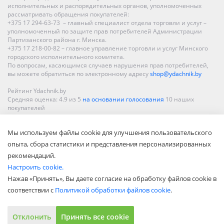
исполнительных и распорядительных органов, уполномоченных
рассматривать обращения покупателей:
+375 17 294-63-73 – главный специалист отдела торговли и услуг –
уполномоченный по защите прав потребителей Администрации
Партизанского района г. Минска.
+375 17 218-00-82 – главное управление торговли и услуг Минского
городского исполнительного комитета.
По вопросам, касающимся случаев нарушения прав потребителей,
вы можете обратиться по электронному адресу
shop@ydachnik.by
Рейтинг Ydachnik.by
Средняя оценка:
4.9
из
5
на основании голосования
10
наших
покупателей
Наши магазины представлены в Минске, Бресте, Витебске, Гомеле,
Мы используем файлы cookie для улучшения пользовательского
Гродно, Могилеве, Бобруйске, Барановичах, Молодечно,
Новополоцке, Пинске, Солигорске. При заказе в интернет-магазине
опыта, сбора статистики и представления персонализированных
доставка осуществляется по всей Беларуси.
рекомендаций.
Настроить cookie.
Нажав «Принять», Вы даете согласие на обработку файлов cookie в
соответствии с
Политикой обработки файлов cookie
.
Отклонить
Принять все cookie
Показать полную версию