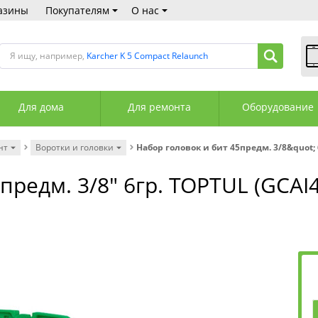
азины
Покупателям
О нас
Я ищу, например,
Karcher K 5 Compact Relaunch
В
Пн
Для дома
Для ремонта
Оборудование
Сб
Вс
С
нт
Воротки и головки
Набор головок и бит 45предм. 3/8&quot; 
+3
+3
предм. 3/8" 6гр. TOPTUL (GCAI
М
А
К