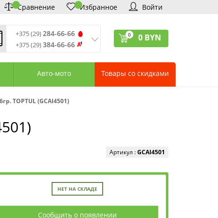
Сравнение
Избранное
Войти
284-66-66
+375 (29)
0
0
BYN
384-66-66
+375 (29)
ремя обработки звонков
:
 – Пт: 9:00—20:00
Авто-мото
Товары со скидками
: 10:00—18:00
: выходной
ервисный центр:
6гр. TOPTUL (GCAI4501)
75 (17) 388-66-33
75 (29) 828-07-62
4501)
агазины «Удачник»
дреса СЦ «Удачник»
онтактная информация
Артикул :
GCAI4501
НЕТ НА СКЛАДЕ
Сообщить о появлении