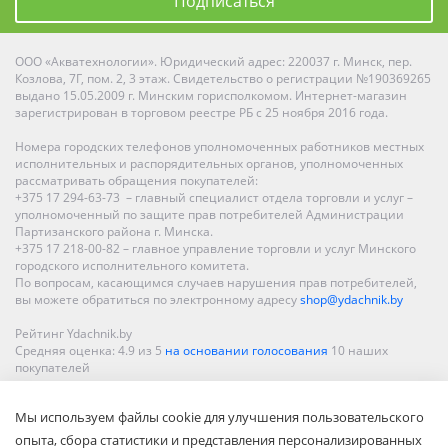
Подписаться
ООО «Акватехнологии». Юридический адрес: 220037 г. Минск, пер.
Козлова, 7Г, пом. 2, 3 этаж. Свидетельство о регистрации №190369265
выдано 15.05.2009 г. Минским горисполкомом. Интернет-магазин
зарегистрирован в торговом реестре РБ с 25 ноября 2016 года.
Номера городских телефонов уполномоченных работников местных
исполнительных и распорядительных органов, уполномоченных
рассматривать обращения покупателей:
+375 17 294-63-73 – главный специалист отдела торговли и услуг –
уполномоченный по защите прав потребителей Администрации
Партизанского района г. Минска.
+375 17 218-00-82 – главное управление торговли и услуг Минского
городского исполнительного комитета.
По вопросам, касающимся случаев нарушения прав потребителей,
вы можете обратиться по электронному адресу
shop@ydachnik.by
Рейтинг Ydachnik.by
Средняя оценка:
4.9
из
5
на основании голосования
10
наших
покупателей
Наши магазины представлены в Минске, Бресте, Витебске, Гомеле,
Мы используем файлы cookie для улучшения пользовательского
Гродно, Могилеве, Бобруйске, Барановичах, Молодечно,
Новополоцке, Пинске, Солигорске. При заказе в интернет-магазине
опыта, сбора статистики и представления персонализированных