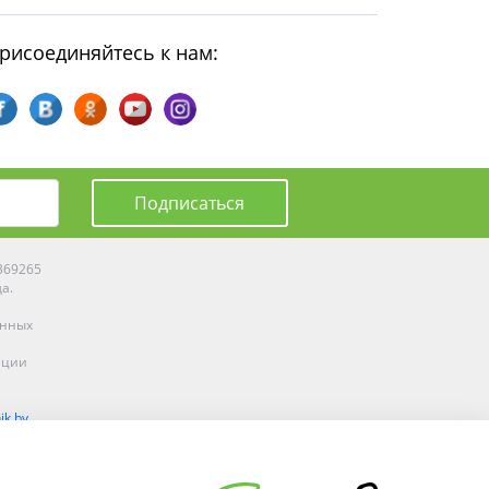
рисоединяйтесь к нам:
Подписаться
0369265
да.
енных
ации
ik.by