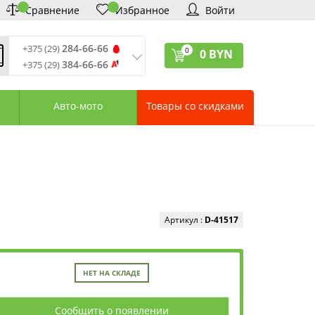
Сравнение
Избранное
Войти
284-66-66
+375 (29)
0
0
BYN
384-66-66
+375 (29)
ремя обработки звонков
:
 – Пт: 9:00—20:00
Авто-мото
Товары со скидками
: 10:00—18:00
: выходной
ервисный центр:
75 (17) 388-66-33
75 (29) 828-07-62
агазины «Удачник»
дреса СЦ «Удачник»
онтактная информация
Артикул :
D-41517
НЕТ НА СКЛАДЕ
Сообщить о появлении