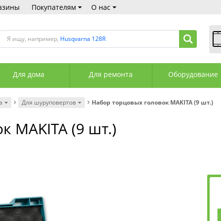
азины
Покупателям
О нас
Я ищу, например,
Husqvarna 128R
В
Пн
Для дома
Для ремонта
Оборудование
Сб
Вс
С
а
Для шуруповертов
Набор торцовых головок MAKITA (9 шт.)
+3
+3
к MAKITA (9 шт.)
М
А
К