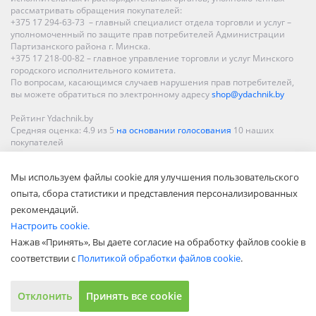
рассматривать обращения покупателей:
+375 17 294-63-73 – главный специалист отдела торговли и услуг –
уполномоченный по защите прав потребителей Администрации
Партизанского района г. Минска.
+375 17 218-00-82 – главное управление торговли и услуг Минского
городского исполнительного комитета.
По вопросам, касающимся случаев нарушения прав потребителей,
вы можете обратиться по электронному адресу
shop@ydachnik.by
Рейтинг Ydachnik.by
Средняя оценка:
4.9
из
5
на основании голосования
10
наших
покупателей
Наши магазины представлены в Минске, Бресте, Витебске, Гомеле,
Мы используем файлы cookie для улучшения пользовательского
Гродно, Могилеве, Бобруйске, Барановичах, Молодечно,
Новополоцке, Пинске, Солигорске. При заказе в интернет-магазине
опыта, сбора статистики и представления персонализированных
доставка осуществляется по всей Беларуси.
рекомендаций.
Настроить cookie.
Нажав «Принять», Вы даете согласие на обработку файлов cookie в
соответствии с
Политикой обработки файлов cookie
.
Отклонить
Принять все cookie
Показать полную версию
© ООО «Акватехнологии», 2002—2022