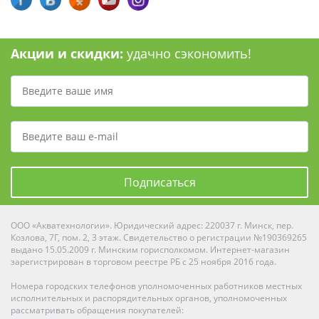
Акции и скидки:
удачно сэкономить!
Подписаться
ООО «Акватехнологии». Юридический адрес: 220037 г. Минск, пер.
Козлова, 7Г, пом. 2, 3 этаж. Свидетельство о регистрации №190369265
выдано 15.05.2009 г. Минским горисполкомом. Интернет-магазин
зарегистрирован в торговом реестре РБ с 25 ноября 2016 года.
Номера городских телефонов уполномоченных работников местных
исполнительных и распорядительных органов, уполномоченных
рассматривать обращения покупателей: