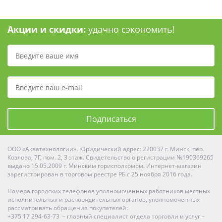
Акции и скидки:
удачно сэкономить!
Подписаться
ООО «Акватехнологии». Юридический адрес: 220037 г. Минск, пер.
Козлова, 7Г, пом. 2, 3 этаж. Свидетельство о регистрации №190369265
выдано 15.05.2009 г. Минским горисполкомом. Интернет-магазин
зарегистрирован в торговом реестре РБ с 25 ноября 2016 года.
Номера городских телефонов уполномоченных работников местных
исполнительных и распорядительных органов, уполномоченных
рассматривать обращения покупателей:
+375 17 294-63-73 – главный специалист отдела торговли и услуг –