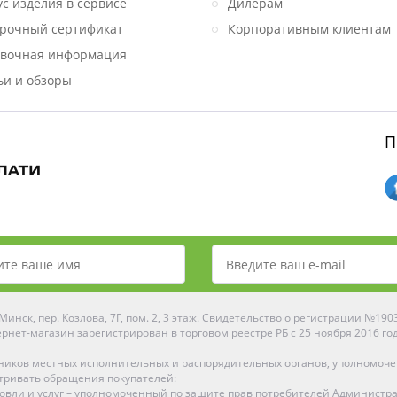
ус изделия в сервисе
Дилерам
рочный сертификат
Корпоративным клиентам
вочная информация
ьи и обзоры
П
инск, пер. Козлова, 7Г, пом. 2, 3 этаж. Свидетельство о регистрации №19
рнет-магазин зарегистрирован в торговом реестре РБ с 25 ноября 2016 го
ников местных исполнительных и распорядительных органов, уполномоч
тривать обращения покупателей:
рговли и услуг – уполномоченный по защите прав потребителей Администр