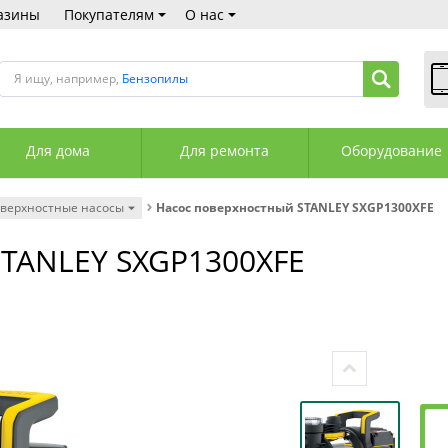
азины
Покупателям
О нас
Я ищу, например,
Бензопилы
В
Пн
Для дома
Для ремонта
Оборудование
Сб
Вс
С
верхностные насосы
Насос поверхностный STANLEY SXGP1300XFE
+3
+3
STANLEY SXGP1300XFE
М
А
К