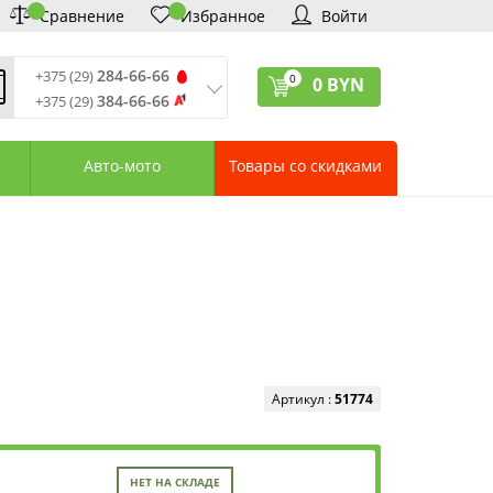
Сравнение
Избранное
Войти
284-66-66
+375 (29)
0
0
BYN
384-66-66
+375 (29)
ремя обработки звонков
:
 – Пт: 9:00—20:00
Авто-мото
Товары со скидками
: 10:00—18:00
: выходной
ервисный центр:
75 (17) 388-66-33
75 (29) 828-07-62
агазины «Удачник»
дреса СЦ «Удачник»
онтактная информация
Артикул :
51774
НЕТ НА СКЛАДЕ