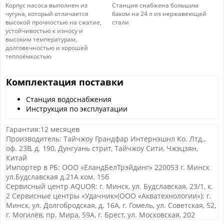
Корпус насоса выполнен из
Станция снабжена большим
чугуна, который отличается
баком на 24 л из нержавеющей
высокой прочностью на сжатие,
стали
устойчивостью к износу и
высоким температурам,
долговечностью и хорошей
теплоёмкостью
Комплектация поставки
Станция водоснабжения
Инструкция по эксплуатации
Гарантия:12 месяцев
Производитель: Тайчжоу Грандфар Интернэшнл Ко. Лтд.,
оф. 23В, д. 190, Дунгуань стрит, Тайчжоу Сити, Чжэцзян,
Китай
Импортер в РБ: ООО «ЕландБелТрэйдинг» 220053 г. Минск
ул.Будславская д.21А ком. 15б
Сервисный центр AQUOR: г. Минск, ул. Будславская, 23/1, к.
2 Сервисные центры «Удачник»(ООО «Акватехнологии»): г.
Минск, ул. Долгобродская, д. 16А, г. Гомель, ул. Советская, 52,
г. Могилёв, пр. Мира, 59А, г. Брест, ул. Московская, 202