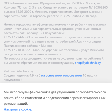
ООО «Акватехнологии». Юридический адрес: 220037 г. Минск, пер.
Козлова, 7Г, пом. 2, 3 этаж. Свидетельство о регистрации №190369265
выдано 15.05.2009 г. Минским горисполкомом. Интернет-магазин
зарегистрирован в торговом реестре РБ с 25 ноября 2016 года.
Номера городских телефонов уполномоченных работников местных
исполнительных и распорядительных органов, уполномоченных
рассматривать обращения покупателей:
+375 17 294-63-73 – главный специалист отдела торговли и услуг –
уполномоченный по защите прав потребителей Администрации
Партизанского района г. Минска.
+375 17 218-00-82 – главное управление торговли и услуг Минского
городского исполнительного комитета.
По вопросам, касающимся случаев нарушения прав потребителей,
вы можете обратиться по электронному адресу
shop@ydachnik.by
Рейтинг Ydachnik.by
Средняя оценка:
4.9
из
5
на основании голосования
10
наших
покупателей
Наши магазины представлены в Минске, Бресте, Витебске, Гомеле,
Мы используем файлы cookie для улучшения пользовательского
Гродно, Могилеве, Бобруйске, Барановичах, Молодечно,
Новополоцке, Пинске, Солигорске. При заказе в интернет-магазине
опыта, сбора статистики и представления персонализированных
доставка осуществляется по всей Беларуси.
рекомендаций.
Настроить cookie.