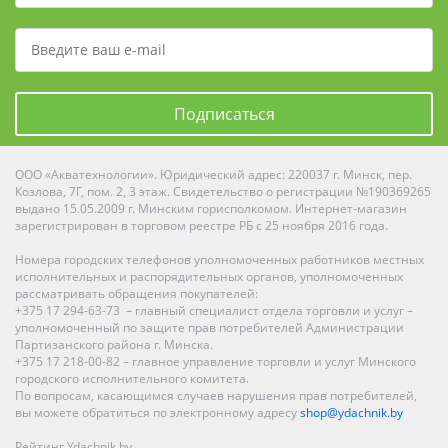
Подписаться
ООО «Акватехнологии». Юридический адрес: 220037 г. Минск, пер.
Козлова, 7Г, пом. 2, 3 этаж. Свидетельство о регистрации №190369265
выдано 15.05.2009 г. Минским горисполкомом. Интернет-магазин
зарегистрирован в торговом реестре РБ с 25 ноября 2016 года.
Номера городских телефонов уполномоченных работников местных
исполнительных и распорядительных органов, уполномоченных
рассматривать обращения покупателей:
+375 17 294-63-73 – главный специалист отдела торговли и услуг –
уполномоченный по защите прав потребителей Администрации
Партизанского района г. Минска.
+375 17 218-00-82 – главное управление торговли и услуг Минского
городского исполнительного комитета.
По вопросам, касающимся случаев нарушения прав потребителей,
вы можете обратиться по электронному адресу
shop@ydachnik.by
Рейтинг Ydachnik.by