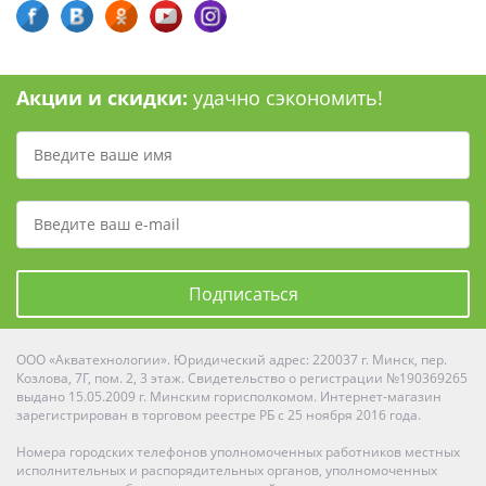
Акции и скидки:
удачно сэкономить!
Подписаться
ООО «Акватехнологии». Юридический адрес: 220037 г. Минск, пер.
Козлова, 7Г, пом. 2, 3 этаж. Свидетельство о регистрации №190369265
выдано 15.05.2009 г. Минским горисполкомом. Интернет-магазин
зарегистрирован в торговом реестре РБ с 25 ноября 2016 года.
Номера городских телефонов уполномоченных работников местных
исполнительных и распорядительных органов, уполномоченных