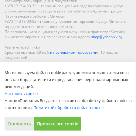
рассматривать обращения покупателей:
+375 17 294-63-73 – главный специалист отдела торговли и услуг –
уполномоченный по защите прав потребителей Администрации
Партизанского района г. Минска.
+375 17 218-00-82 – главное управление торговли и услуг Минского
городского исполнительного комитета.
По вопросам, касающимся случаев нарушения прав потребителей,
вы можете обратиться по электронному адресу
shop@ydachnik.by
Рейтинг Ydachnik.by
Средняя оценка:
4.9
из
5
на основании голосования
10
наших
покупателей
Наши магазины представлены в Минске, Бресте, Витебске, Гомеле,
Мы используем файлы cookie для улучшения пользовательского
Гродно, Могилеве, Бобруйске, Барановичах, Молодечно,
Новополоцке, Пинске, Солигорске. При заказе в интернет-магазине
опыта, сбора статистики и представления персонализированных
доставка осуществляется по всей Беларуси.
рекомендаций.
Настроить cookie.
Нажав «Принять», Вы даете согласие на обработку файлов cookie в
соответствии с
Политикой обработки файлов cookie
.
Отклонить
Принять все cookie
Показать полную версию
© ООО «Акватехнологии», 2002—2022