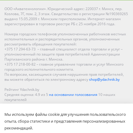
ООО «Акватехнологии». Юридический адрес: 220037 г. Минск, пер.
Козлова, 7Г, пом. 2, 3 этаж. Свидетельство о регистрации №190369265
выдано 15.05.2009 г. Минским горисполкомом. Интернет-магазин
зарегистрирован в торговом реестре РБ с 25 ноября 2016 года.
Номера городских телефонов уполномоченных работников местных
исполнительных и распорядительных органов, уполномоченных
рассматривать обращения покупателей:
+375 17 294-63-73 – главный специалист отдела торговли и услуг –
уполномоченный по защите прав потребителей Администрации
Партизанского района г. Минска.
+375 17 218-00-82 – главное управление торговли и услуг Минского
городского исполнительного комитета.
По вопросам, касающимся случаев нарушения прав потребителей,
вы можете обратиться по электронному адресу
shop@ydachnik.by
Рейтинг Ydachnik.by
Средняя оценка:
4.9
из
5
на основании голосования
10
наших
покупателей
Наши магазины представлены в Минске, Бресте, Витебске, Гомеле,
Мы используем файлы cookie для улучшения пользовательского
Гродно, Могилеве, Бобруйске, Барановичах, Молодечно,
Новополоцке, Пинске, Солигорске. При заказе в интернет-магазине
опыта, сбора статистики и представления персонализированных
доставка осуществляется по всей Беларуси.
рекомендаций.