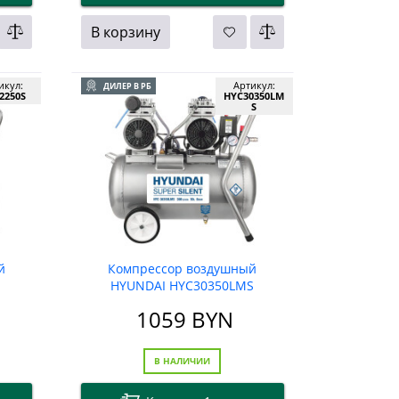
В корзину
икул:
Артикул:
ДИЛЕР В РБ
2250S
HYC30350LM
S
й
Компрессор воздушный
HYUNDAI HYC30350LMS
1059
BYN
В НАЛИЧИИ