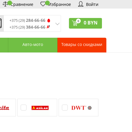
Сравнение
Избранное
Войти
284-66-66
+375 (29)
0
0
BYN
384-66-66
+375 (29)
ремя обработки звонков
:
 – Пт: 9:00—20:00
Авто-мото
Товары со скидками
: 10:00—18:00
: выходной
ервисный центр:
75 (17) 388-66-33
75 (29) 828-07-62
агазины «Удачник»
дреса СЦ «Удачник»
онтактная информация