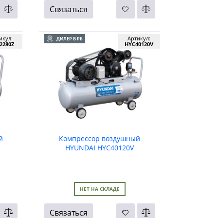
Связаться
икул:
Артикул:
ДИЛЕР В РБ
2280Z
HYC40120V
й
Компрессор воздушный
HYUNDAI HYC40120V
НЕТ НА СКЛАДЕ
Связаться