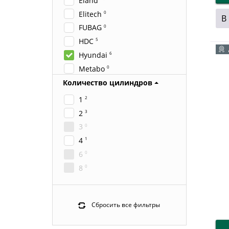
Eland
Elitech
0
В
FUBAG
0
HDC
5
Hyundai
6
Metabo
0
Количество цилиндров
1
2
2
3
3
0
4
1
6
0
8
0
Сбросить все фильтры