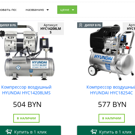
овать по:
названию
цене
Артикул:
Арт
ДИЛЕР В РБ
ДИЛЕР В РБ
HYC14208LM
HYC1
S
Компрессор воздушный
Компрессор воздушны
HYUNDAI HYC14208LMS
HYUNDAI HYC18254C
504
BYN
577
BYN
В НАЛИЧИИ
В НАЛИЧИИ
Купить в 1 клик
Купить в 1 клик