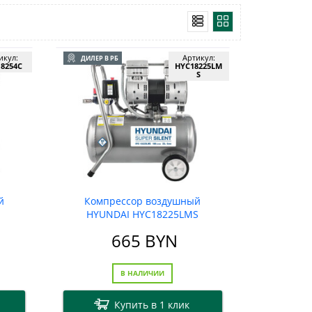
икул:
Артикул:
ДИЛЕР В РБ
8254C
HYC18225LM
S
й
Компрессор воздушный
HYUNDAI HYC18225LMS
665
BYN
В НАЛИЧИИ
Купить в 1 клик