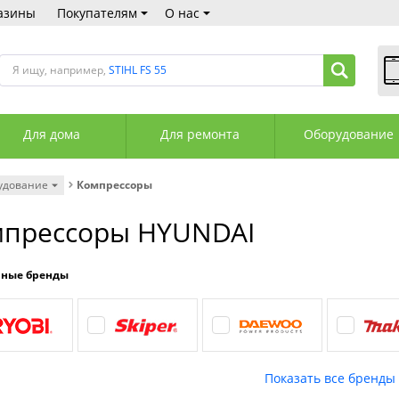
азины
Покупателям
О нас
Я ищу, например,
STIHL FS 55
В
Пн
Для дома
Для ремонта
Оборудование
Сб
Вс
С
удование
Компрессоры
+3
+3
мпрессоры HYUNDAI
М
А
К
рные бренды