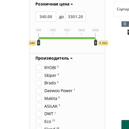
Розничная цена
Сортир
до
340
1081
1821
2562
3302
340
3 302
Производитель
RYOBI
0
Skiper
3
Brado
3
Daewoo Power
1
Makita
0
ASILAK
3
DWT
1
Eco
15
26