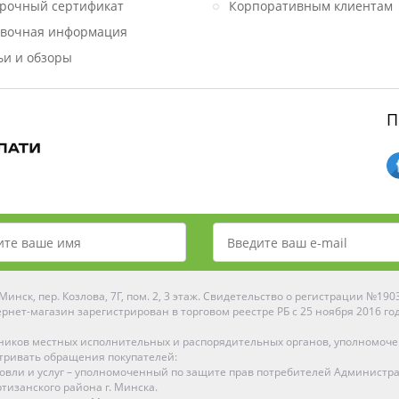
рочный сертификат
Корпоративным клиентам
вочная информация
ьи и обзоры
П
инск, пер. Козлова, 7Г, пом. 2, 3 этаж. Свидетельство о регистрации №19
рнет-магазин зарегистрирован в торговом реестре РБ с 25 ноября 2016 го
ников местных исполнительных и распорядительных органов, уполномоч
тривать обращения покупателей:
рговли и услуг – уполномоченный по защите прав потребителей Администр
тизанского района г. Минска.