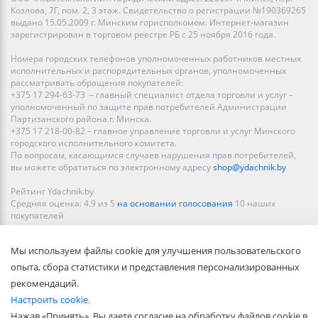
Козлова, 7Г, пом. 2, 3 этаж. Свидетельство о регистрации №190369265
выдано 15.05.2009 г. Минским горисполкомом. Интернет-магазин
зарегистрирован в торговом реестре РБ с 25 ноября 2016 года.
Номера городских телефонов уполномоченных работников местных
исполнительных и распорядительных органов, уполномоченных
рассматривать обращения покупателей:
+375 17 294-63-73 – главный специалист отдела торговли и услуг –
уполномоченный по защите прав потребителей Администрации
Партизанского района г. Минска.
+375 17 218-00-82 – главное управление торговли и услуг Минского
городского исполнительного комитета.
По вопросам, касающимся случаев нарушения прав потребителей,
вы можете обратиться по электронному адресу
shop@ydachnik.by
Рейтинг Ydachnik.by
Средняя оценка:
4.9
из
5
на основании голосования
10
наших
покупателей
Наши магазины представлены в Минске, Бресте, Витебске, Гомеле,
Мы используем файлы cookie для улучшения пользовательского
Гродно, Могилеве, Бобруйске, Барановичах, Молодечно,
Новополоцке, Пинске, Солигорске. При заказе в интернет-магазине
опыта, сбора статистики и представления персонализированных
доставка осуществляется по всей Беларуси.
рекомендаций.
Настроить cookie.
Нажав «Принять», Вы даете согласие на обработку файлов cookie в