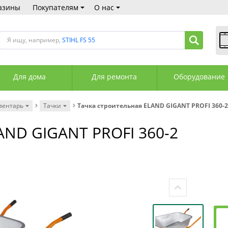
азины
Покупателям
О нас
Я ищу, например,
STIHL FS 55
В
Пн
Для дома
Для ремонта
Оборудование
Сб
Вс
С
вентарь
Тачки
Тачка строительная ELAND GIGANT PROFI 360-2
+3
+3
AND GIGANT PROFI 360-2
М
А
К