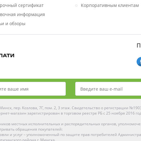
рочный сертификат
Корпоративным клиентам
вочная информация
ьи и обзоры
П
инск, пер. Козлова, 7Г, пом. 2, 3 этаж. Свидетельство о регистрации №19
рнет-магазин зарегистрирован в торговом реестре РБ с 25 ноября 2016 го
ников местных исполнительных и распорядительных органов, уполномоч
тривать обращения покупателей:
рговли и услуг – уполномоченный по защите прав потребителей Администр
тизанского района г. Минска.