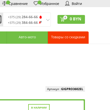
Сравнение
Избранное
Войти
284-66-66
+375 (29)
0
0
BYN
384-66-66
+375 (29)
ремя обработки звонков
:
 – Пт: 9:00—20:00
Авто-мото
Товары со скидками
: 10:00—18:00
: выходной
ервисный центр:
75 (17) 388-66-33
75 (29) 828-07-62
агазины «Удачник»
дреса СЦ «Удачник»
онтактная информация
Артикул :
GIGPRO3602EL
В НАЛИЧИИ