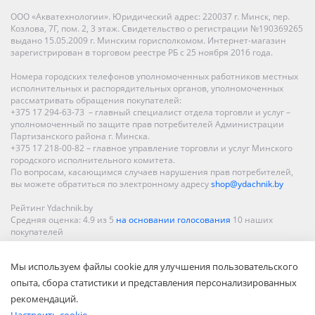
ООО «Акватехнологии». Юридический адрес: 220037 г. Минск, пер.
Козлова, 7Г, пом. 2, 3 этаж. Свидетельство о регистрации №190369265
выдано 15.05.2009 г. Минским горисполкомом. Интернет-магазин
зарегистрирован в торговом реестре РБ с 25 ноября 2016 года.
Номера городских телефонов уполномоченных работников местных
исполнительных и распорядительных органов, уполномоченных
рассматривать обращения покупателей:
+375 17 294-63-73 – главный специалист отдела торговли и услуг –
уполномоченный по защите прав потребителей Администрации
Партизанского района г. Минска.
+375 17 218-00-82 – главное управление торговли и услуг Минского
городского исполнительного комитета.
По вопросам, касающимся случаев нарушения прав потребителей,
вы можете обратиться по электронному адресу
shop@ydachnik.by
Рейтинг Ydachnik.by
Средняя оценка:
4.9
из
5
на основании голосования
10
наших
покупателей
Наши магазины представлены в Минске, Бресте, Витебске, Гомеле,
Мы используем файлы cookie для улучшения пользовательского
Гродно, Могилеве, Бобруйске, Барановичах, Молодечно,
Новополоцке, Пинске, Солигорске. При заказе в интернет-магазине
опыта, сбора статистики и представления персонализированных
доставка осуществляется по всей Беларуси.
рекомендаций.