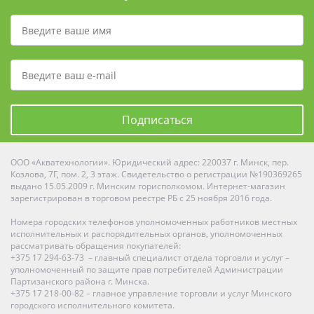
Подписаться
ООО «Акватехнологии». Юридический адрес: 220037 г. Минск, пер.
Козлова, 7Г, пом. 2, 3 этаж. Свидетельство о регистрации №190369265
выдано 15.05.2009 г. Минским горисполкомом. Интернет-магазин
зарегистрирован в торговом реестре РБ с 25 ноября 2016 года.
Номера городских телефонов уполномоченных работников местных
исполнительных и распорядительных органов, уполномоченных
рассматривать обращения покупателей:
+375 17 294-63-73 – главный специалист отдела торговли и услуг –
уполномоченный по защите прав потребителей Администрации
Партизанского района г. Минска.
+375 17 218-00-82 – главное управление торговли и услуг Минского
городского исполнительного комитета.