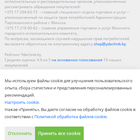
исполнительных и распорядительных органов, уполномоченных
рассматривать обращения покупателей:
+375 17 294-63-73 – главный специалист отдела торговли и услуг –
уполномоченный по защите прав потребителей Администрации
Партизанского района г. Минска.
+375 17 218-00-82 – главное управление торговли и услуг Минского
городского исполнительного комитета.
По вопросам, касающимся случаев нарушения прав потребителей,
вы можете обратиться по электронному адресу
shop@ydachnik.by
Рейтинг Ydachnik.by
Средняя оценка:
4.9
из
5
на основании голосования
10
наших
покупателей
Наши магазины представлены в Минске, Бресте, Витебске, Гомеле,
Мы используем файлы cookie для улучшения пользовательского
Гродно, Могилеве, Бобруйске, Барановичах, Молодечно,
Новополоцке, Пинске, Солигорске. При заказе в интернет-магазине
опыта, сбора статистики и представления персонализированных
доставка осуществляется по всей Беларуси.
рекомендаций.
Настроить cookie.
Нажав «Принять», Вы даете согласие на обработку файлов cookie в
соответствии с
Политикой обработки файлов cookie
.
Отклонить
Принять все cookie
Показать полную версию