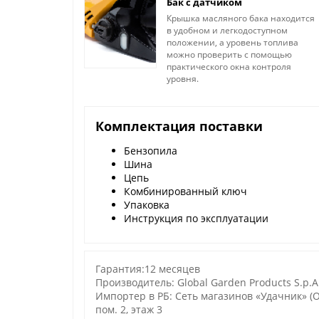
Бак с датчиком
Крышка масляного бака находится
в удобном и легкодоступном
положении, а уровень топлива
можно проверить с помощью
практического окна контроля
уровня.
Комплектация поставки
Бензопила
Шина
Цепь
Комбинированный ключ
Упаковка
Инструкция по эксплуатации
Гарантия:12 месяцев
Производитель: Global Garden Products S.p.A. v
Импортер в РБ: Сеть магазинов «Удачник» (ОО
пом. 2, этаж 3