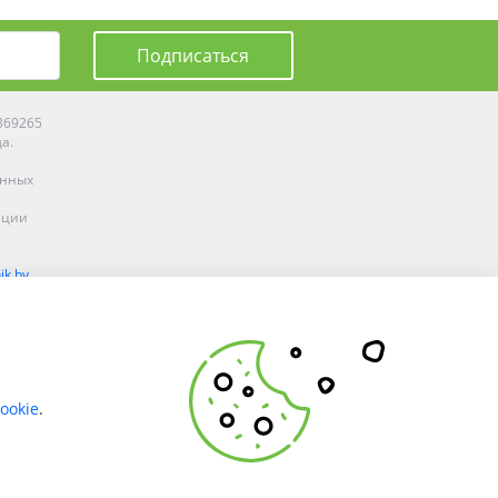
Подписаться
0369265
да.
енных
ации
ik.by
олоцке,
ookie
.