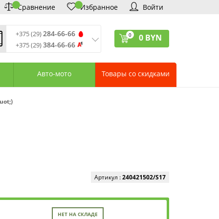
Сравнение
Избранное
Войти
284-66-66
+375 (29)
0
0
BYN
384-66-66
+375 (29)
ремя обработки звонков
:
 – Пт: 9:00—20:00
Авто-мото
Товары со скидками
: 10:00—18:00
: выходной
ервисный центр:
ot;)
75 (17) 388-66-33
75 (29) 828-07-62
агазины «Удачник»
дреса СЦ «Удачник»
онтактная информация
Артикул :
240421502/S17
НЕТ НА СКЛАДЕ