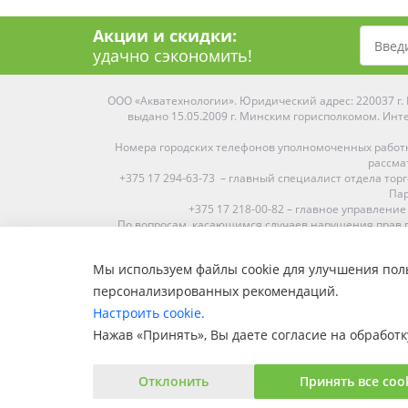
Акции и скидки:
удачно сэкономить!
ООО «Акватехнологии». Юридический адрес: 220037 г. М
выдано 15.05.2009 г. Минским горисполкомом. Инте
Номера городских телефонов уполномоченных работ
рассма
+375 17 294-63-73 – главный специалист отдела то
Пар
+375 17 218-00-82 – главное управление
По вопросам, касающимся случаев нарушения прав п
Мы используем файлы cookie для улучшения поль
Средняя оценка:
4.9
из
5
персонализированных рекомендаций.
Наши магазины представлены в Минске, Бресте, Витебс
Настроить cookie.
Пинске, Солигорске. При заказе в 
Нажав «Принять», Вы даете согласие на обработк
Отклонить
Принять все coo