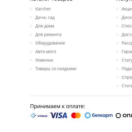
Karcher
Акци
Дача, сад
Диск
Для дома
Спос
Для ремонта
Дост
Оборудование
Расс
Авто-мото
Гара
Новинки
Стат
Товары со скидками
Пода
Спра
Стат
Принимаем к оплате: