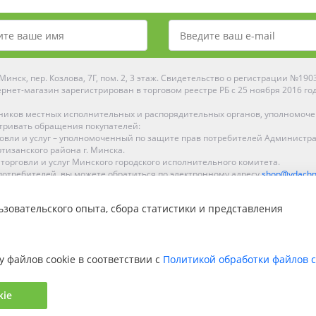
инск, пер. Козлова, 7Г, пом. 2, 3 этаж. Свидетельство о регистрации №19
рнет-магазин зарегистрирован в торговом реестре РБ с 25 ноября 2016 го
ников местных исполнительных и распорядительных органов, уполномоч
тривать обращения покупателей:
рговли и услуг – уполномоченный по защите прав потребителей Администр
тизанского района г. Минска.
 торговли и услуг Минского городского исполнительного комитета.
отребителей, вы можете обратиться по электронному адресу
shop@ydachn
Рейтинг Ydachnik.by
зовательского опыта, сбора статистики и представления
на основании голосования
10
наших покупателей
ке, Гомеле, Гродно, Могилеве, Бобруйске, Барановичах, Молодечно, Новоп
интернет-магазине доставка осуществляется по всей Беларуси.
у файлов cookie в соответствии с
Политикой обработки файлов c
kie