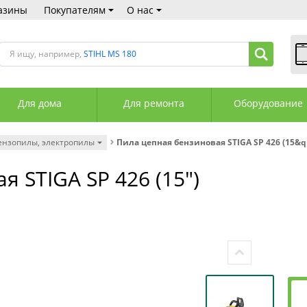
азины
Покупателям
О нас
Я ищу, например,
STIHL MS 180
В
Пн
Для дома
Для ремонта
Оборудование
Сб
Вс
С
ензопилы, электропилы
Пила цепная бензиновая STIGA SP 426 (15&qu
+3
+3
 STIGA SP 426 (15")
М
А
К