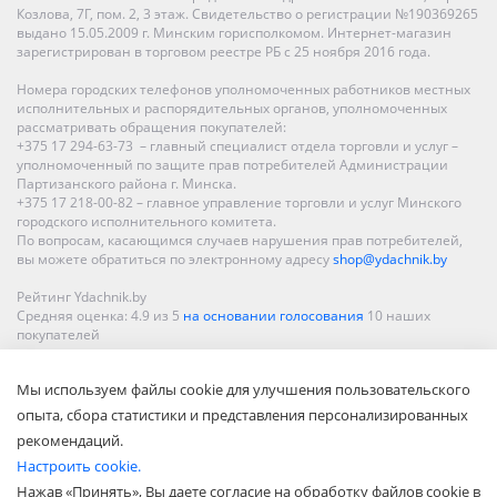
Козлова, 7Г, пом. 2, 3 этаж. Свидетельство о регистрации №190369265
выдано 15.05.2009 г. Минским горисполкомом. Интернет-магазин
зарегистрирован в торговом реестре РБ с 25 ноября 2016 года.
Номера городских телефонов уполномоченных работников местных
исполнительных и распорядительных органов, уполномоченных
рассматривать обращения покупателей:
+375 17 294-63-73 – главный специалист отдела торговли и услуг –
уполномоченный по защите прав потребителей Администрации
Партизанского района г. Минска.
+375 17 218-00-82 – главное управление торговли и услуг Минского
городского исполнительного комитета.
По вопросам, касающимся случаев нарушения прав потребителей,
вы можете обратиться по электронному адресу
shop@ydachnik.by
Рейтинг Ydachnik.by
Средняя оценка:
4.9
из
5
на основании голосования
10
наших
покупателей
Наши магазины представлены в Минске, Бресте, Витебске, Гомеле,
Мы используем файлы cookie для улучшения пользовательского
Гродно, Могилеве, Бобруйске, Барановичах, Молодечно,
Новополоцке, Пинске, Солигорске. При заказе в интернет-магазине
опыта, сбора статистики и представления персонализированных
доставка осуществляется по всей Беларуси.
рекомендаций.
Настроить cookie.
Нажав «Принять», Вы даете согласие на обработку файлов cookie в