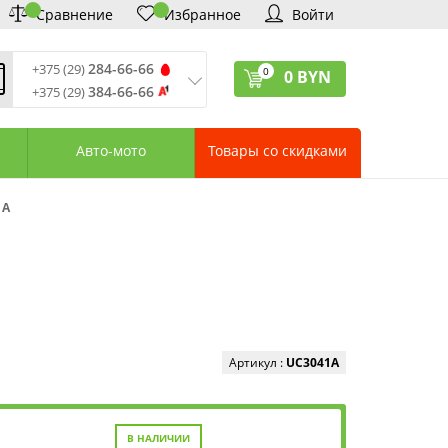
Сравнение
Избранное
Войти
284-66-66
+375 (29)
0
0
BYN
384-66-66
+375 (29)
ремя обработки звонков
:
 – Пт: 9:00—20:00
Авто-мото
Товары со скидками
: 10:00—18:00
: выходной
ервисный центр:
 A
75 (17) 388-66-33
75 (29) 828-07-62
агазины «Удачник»
дреса СЦ «Удачник»
онтактная информация
Артикул :
UC3041A
В НАЛИЧИИ