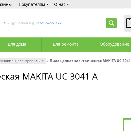
азины
Покупателям
О нас
Я ищу, например,
Газонокосилки
В
Пн
Для дома
Для ремонта
Оборудование
Сб
Вс
С
ензопилы, электропилы
Пила цепная электрическая MAKITA UC 3041
+3
+3
ская MAKITA UC 3041 A
М
А
К