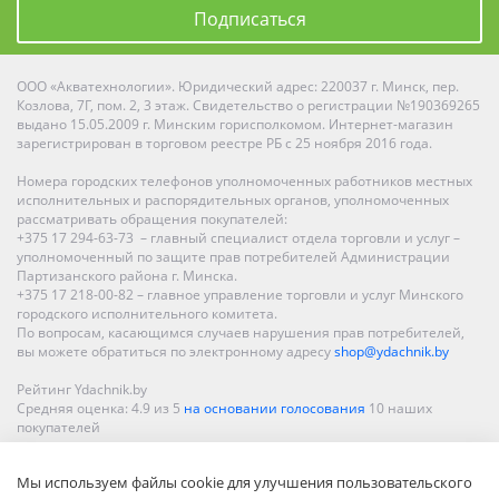
Подписаться
ООО «Акватехнологии». Юридический адрес: 220037 г. Минск, пер.
Козлова, 7Г, пом. 2, 3 этаж. Свидетельство о регистрации №190369265
выдано 15.05.2009 г. Минским горисполкомом. Интернет-магазин
зарегистрирован в торговом реестре РБ с 25 ноября 2016 года.
Номера городских телефонов уполномоченных работников местных
исполнительных и распорядительных органов, уполномоченных
рассматривать обращения покупателей:
+375 17 294-63-73 – главный специалист отдела торговли и услуг –
уполномоченный по защите прав потребителей Администрации
Партизанского района г. Минска.
+375 17 218-00-82 – главное управление торговли и услуг Минского
городского исполнительного комитета.
По вопросам, касающимся случаев нарушения прав потребителей,
вы можете обратиться по электронному адресу
shop@ydachnik.by
Рейтинг Ydachnik.by
Средняя оценка:
4.9
из
5
на основании голосования
10
наших
покупателей
Наши магазины представлены в Минске, Бресте, Витебске, Гомеле,
Мы используем файлы cookie для улучшения пользовательского
Гродно, Могилеве, Бобруйске, Барановичах, Молодечно,