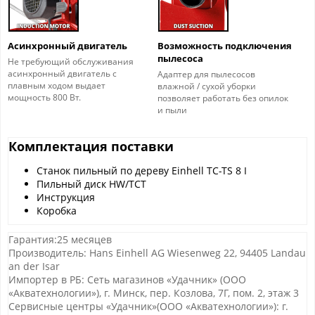
Асинхронный двигатель
Возможность подключения
пылесоса
Не требующий обслуживания
асинхронный двигатель с
Адаптер для пылесосов
плавным ходом выдает
влажной / сухой уборки
мощность 800 Вт.
позволяет работать без опилок
и пыли
Комплектация поставки
Станок пильный по дереву Einhell TC-TS 8 I
Пильный диск HW/TCT
Инструкция
Коробка
Гарантия:25 месяцев
Производитель: Hans Einhell AG Wiesenweg 22, 94405 Landau
an der Isar
Импортер в РБ: Сеть магазинов «Удачник» (ООО
«Акватехнологии»), г. Минск, пер. Козлова, 7Г, пом. 2, этаж 3
Сервисные центры «Удачник»(ООО «Акватехнологии»): г.