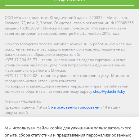
ООО «Акватехнологии». Юридический адрес: 220037 г. Минск, пер.
Козлова, 7Г, пом. 2, 3 этаж. Свидетельство о регистрации №190369265
выдано 15.05.2009 г. Минским горисполкомом. Интернет-магазин
зарегистрирован в торговом реестре РБ с 25 ноября 2016 года.
Номера городских телефонов уполномоченных работников местных
исполнительных и распорядительных органов, уполномоченных
рассматривать обращения покупателей:
+375 17 294-63-73 – главный специалист отдела торговли и услуг –
уполномоченный по защите прав потребителей Администрации
Партизанского района г. Минска.
+375 17 218-00-82 – главное управление торговли и услуг Минского
городского исполнительного комитета.
По вопросам, касающимся случаев нарушения прав потребителей,
вы можете обратиться по электронному адресу
shop@ydachnik.by
Рейтинг Ydachnik.by
Средняя оценка:
4.9
из
5
на основании голосования
10
наших
покупателей
Наши магазины представлены в Минске, Бресте, Витебске, Гомеле,
Мы используем файлы cookie для улучшения пользовательского
Гродно, Могилеве, Бобруйске, Барановичах, Молодечно,
Новополоцке, Пинске, Солигорске. При заказе в интернет-магазине
опыта, сбора статистики и представления персонализированных
доставка осуществляется по всей Беларуси.