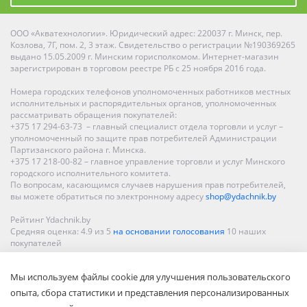
ООО «Акватехнологии». Юридический адрес: 220037 г. Минск, пер.
Козлова, 7Г, пом. 2, 3 этаж. Свидетельство о регистрации №190369265
выдано 15.05.2009 г. Минским горисполкомом. Интернет-магазин
зарегистрирован в торговом реестре РБ с 25 ноября 2016 года.
Номера городских телефонов уполномоченных работников местных
исполнительных и распорядительных органов, уполномоченных
рассматривать обращения покупателей:
+375 17 294-63-73 – главный специалист отдела торговли и услуг –
уполномоченный по защите прав потребителей Администрации
Партизанского района г. Минска.
+375 17 218-00-82 – главное управление торговли и услуг Минского
городского исполнительного комитета.
По вопросам, касающимся случаев нарушения прав потребителей,
вы можете обратиться по электронному адресу
shop@ydachnik.by
Рейтинг Ydachnik.by
Средняя оценка:
4.9
из
5
на основании голосования
10
наших
покупателей
Наши магазины представлены в Минске, Бресте, Витебске, Гомеле,
Мы используем файлы cookie для улучшения пользовательского
Гродно, Могилеве, Бобруйске, Барановичах, Молодечно,
Новополоцке, Пинске, Солигорске. При заказе в интернет-магазине
опыта, сбора статистики и представления персонализированных
доставка осуществляется по всей Беларуси.