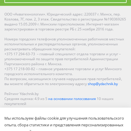
ООО «Акватехнологии». Юридический адрес: 220037 г. Минск, пер.
Козлова, 7Г, пом. 2, 3 этаж. Свидетельство о регистрации №190369265
выдано 15.05.2009 г. Минским горисполкомом. Интернет-магазин
зарегистрирован в торговом реестре РБ с 25 ноября 2016 года.
Номера городских телефонов уполномоченных работников местных
исполнительных и распорядительных органов, уполномоченных
рассматривать обращения покупателей:
+375 17 294-63-73 – главный специалист отдела торговли и услуг –
уполномоченный по защите прав потребителей Администрации
Партизанского района г. Минска.
+375 17 218-00-82 – главное управление торговли и услуг Минского
городского исполнительного комитета.
По вопросам, касающимся случаев нарушения прав потребителей,
вы можете обратиться по электронному адресу
shop@ydachnik.by
Рейтинг Ydachnik.by
Средняя оценка:
4.9
из
5
на основании голосования
10
наших
покупателей
Наши магазины представлены в Минске, Бресте, Витебске, Гомеле,
Мы используем файлы cookie для улучшения пользовательского
Гродно, Могилеве, Бобруйске, Барановичах, Молодечно,
Новополоцке, Пинске, Солигорске. При заказе в интернет-магазине
опыта, сбора статистики и представления персонализированных
доставка осуществляется по всей Беларуси.