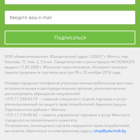
Подписаться
ООО «Акватехнологии». Юридический адрес: 220037 г. Минск, пер.
Козлова, 7Г, пом. 2, 3 этаж. Свидетельство о регистрации №190369265
выдано 15.05.2009 г. Минским горисполкомом. Интернет-магазин
зарегистрирован в торговом реестре РБ с 25 ноября 2016 года.
Номера городских телефонов уполномоченных работников местных
исполнительных и распорядительных органов, уполномоченных
рассматривать обращения покупателей:
+375 17 294-63-73 – главный специалист отдела торговли и услуг –
уполномоченный по защите прав потребителей Администрации
Партизанского района г. Минска.
+375 17 218-00-82 – главное управление торговли и услуг Минского
городского исполнительного комитета.
По вопросам, касающимся случаев нарушения прав потребителей,
вы можете обратиться по электронному адресу
shop@ydachnik.by