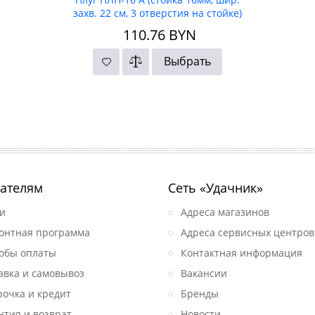
захв. 22 см, 3 отверстия на стойке)
(ЗАО "ВРМЗ")
110.76
BYN
Выбрать
ателям
Сеть «Удачник»
и
Адреса магазинов
онтная программа
Адреса сервисных центров
обы оплаты
Контактная информация
авка и самовывоз
Вакансии
рочка и кредит
Бренды
нтия и возврат
Новости