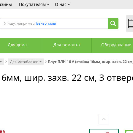
азины
Покупателям
О нас
Я ищу, например,
Бензопилы
В
Пн
Для дома
Для ремонта
Оборудование
Сб
Вс
С
Для мотоблоков
Плуг ПЛН-16 А (стойка 16мм, шир. захв. 22 см
+3
+3
6мм, шир. захв. 22 см, 3 отвер
М
А
К