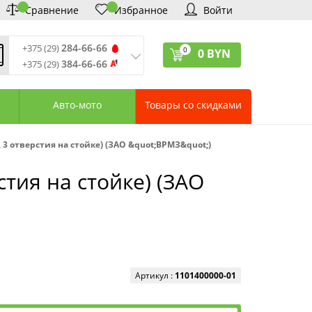
Сравнение
Избранное
Войти
284-66-66
+375 (29)
0
0
BYN
384-66-66
+375 (29)
ремя обработки звонков
:
 – Пт: 9:00—20:00
Авто-мото
Товары со скидками
: 10:00—18:00
: выходной
ервисный центр:
, 3 отверстия на стойке) (ЗАО &quot;ВРМЗ&quot;)
75 (17) 388-66-33
75 (29) 828-07-62
стия на стойке) (ЗАО
агазины «Удачник»
дреса СЦ «Удачник»
онтактная информация
Артикул :
1101400000-01