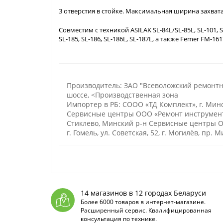
3 отверстия в стойке. Максимальная ширина захвата
Совместим с техникой ASILAK SL-84L/SL-85L, SL-101, SL-1
SL-185, SL-186, SL-186L, SL-187L, а также Femer FM-
Производитель: ЗАО "Всеволожский ремонтно
шоссе, <Производственная зона
Импортер в РБ: СООО «ТД Комплект», г. Минск,
Сервисные центры ООО «Ремонт инструмента»:
Стиклево, Минский р-н Сервисные центры ОО
г. Гомель, ул. Советская, 52, г. Могилёв, пр. М
14 магазинов в 12 городах Беларуси
Более 6000 товаров в интернет-магазине.
Расширенный сервис. Квалифицированная
консультация по технике.