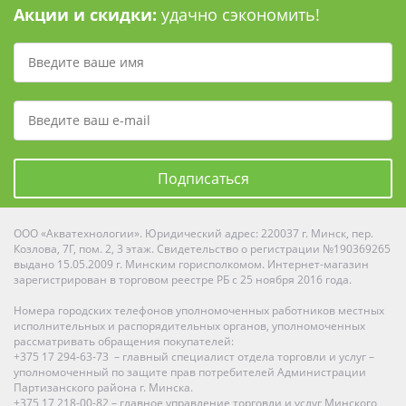
Акции и скидки:
удачно сэкономить!
Подписаться
ООО «Акватехнологии». Юридический адрес: 220037 г. Минск, пер.
Козлова, 7Г, пом. 2, 3 этаж. Свидетельство о регистрации №190369265
выдано 15.05.2009 г. Минским горисполкомом. Интернет-магазин
зарегистрирован в торговом реестре РБ с 25 ноября 2016 года.
Номера городских телефонов уполномоченных работников местных
исполнительных и распорядительных органов, уполномоченных
рассматривать обращения покупателей:
+375 17 294-63-73 – главный специалист отдела торговли и услуг –
уполномоченный по защите прав потребителей Администрации
Партизанского района г. Минска.
+375 17 218-00-82 – главное управление торговли и услуг Минского