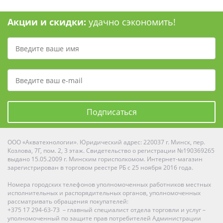
Акции и скидки:
удачно сэкономить!
Подписаться
ООО «Акватехнологии». Юридический адрес: 220037 г. Минск, пер.
Козлова, 7Г, пом. 2, 3 этаж. Свидетельство о регистрации №190369265
выдано 15.05.2009 г. Минским горисполкомом. Интернет-магазин
зарегистрирован в торговом реестре РБ с 25 ноября 2016 года.
Номера городских телефонов уполномоченных работников местных
исполнительных и распорядительных органов, уполномоченных
рассматривать обращения покупателей:
+375 17 294-63-73 – главный специалист отдела торговли и услуг –
уполномоченный по защите прав потребителей Администрации