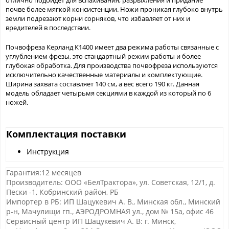
отлично подойдет для вспахивания, разрыхления и придание
почве более мягкой консистенции. Ножи проникая глубоко внутрь
земли подрезают корни сорняков, что избавляет от них и
вредителей в последствии.
Почвофреза Керланд К1400 имеет два режима работы связанные с
углублением фрезы, это стандартный режим работы и более
глубокая обработка. Для производства почвофреза используются
исключительно качественные материалы и комплектующие.
Ширина захвата составляет 140 см, а вес всего 190 кг. Данная
модель обладает четырьмя секциями в каждой из который по 6
ножей.
Комплектация поставки
Инструкция
Гарантия:12 месяцев
Производитель: ООО «БелТрактора», ул. Советская, 12/1, д.
Пески -1, Кобринский район, РБ
Импортер в РБ: ИП Шацукевич А. В., Минская обл., Минский
р-н, Мачулищи гп., АЭРОДРОМНАЯ ул., дом № 15а, офис 46
Сервисный центр ИП Шацукевич А. В: г. Минск,