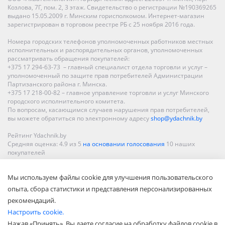
Козлова, 7Г, пом. 2, 3 этаж. Свидетельство о регистрации №190369265
выдано 15.05.2009 г. Минским горисполкомом. Интернет-магазин
зарегистрирован в торговом реестре РБ с 25 ноября 2016 года.
Номера городских телефонов уполномоченных работников местных
исполнительных и распорядительных органов, уполномоченных
рассматривать обращения покупателей:
+375 17 294-63-73 – главный специалист отдела торговли и услуг –
уполномоченный по защите прав потребителей Администрации
Партизанского района г. Минска.
+375 17 218-00-82 – главное управление торговли и услуг Минского
городского исполнительного комитета.
По вопросам, касающимся случаев нарушения прав потребителей,
вы можете обратиться по электронному адресу
shop@ydachnik.by
Рейтинг Ydachnik.by
Средняя оценка:
4.9
из
5
на основании голосования
10
наших
покупателей
Наши магазины представлены в Минске, Бресте, Витебске, Гомеле,
Мы используем файлы cookie для улучшения пользовательского
Гродно, Могилеве, Бобруйске, Барановичах, Молодечно,
Новополоцке, Пинске, Солигорске. При заказе в интернет-магазине
опыта, сбора статистики и представления персонализированных
доставка осуществляется по всей Беларуси.
рекомендаций.
Настроить cookie.
Нажав «Принять», Вы даете согласие на обработку файлов cookie в