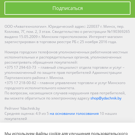
Подписаться
ООО «Акватехнологии». Юридический адрес: 220037 г. Минск, пер.
Козлова, 7Г, пом. 2, 3 этаж. Свидетельство о регистрации №190369265
выдано 15.05.2009 г. Минским горисполкомом. Интернет-магазин
зарегистрирован в торговом реестре РБ с 25 ноября 2016 года.
Номера городских телефонов уполномоченных работников местных
исполнительных и распорядительных органов, уполномоченных
рассматривать обращения покупателей:
+375 17 294-63-73 – главный специалист отдела торговли и услуг –
уполномоченный по защите прав потребителей Администрации
Партизанского района г. Минска.
+375 17 218-00-82 – главное управление торговли и услуг Минского
городского исполнительного комитета.
По вопросам, касающимся случаев нарушения прав потребителей,
вы можете обратиться по электронному адресу
shop@ydachnik.by
Рейтинг Ydachnik.by
Средняя оценка:
4.9
из
5
на основании голосования
10
наших
покупателей
Наши магазины представлены в Минске, Бресте, Витебске, Гомеле,
Мы используем файлы cookie для улучшения пользовательского
Гродно, Могилеве, Бобруйске, Барановичах, Молодечно,