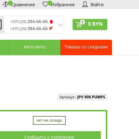
Сравнение
Избранное
Войти
284-66-66
+375 (29)
0
0
BYN
384-66-66
+375 (29)
ремя обработки звонков
:
 – Пт: 9:00—20:00
Авто-мото
Товары со скидками
: 10:00—18:00
: выходной
ервисный центр:
75 (17) 388-66-33
75 (29) 828-07-62
агазины «Удачник»
дреса СЦ «Удачник»
онтактная информация
Артикул :
JPV 900 PUMPS
НЕТ НА СКЛАДЕ
Сообщить о появлении