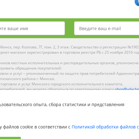
инск, пер. Козлова, 7Г, пом. 2, 3 этаж. Свидетельство о регистрации №19
рнет-магазин зарегистрирован в торговом реестре РБ с 25 ноября 2016 го
ников местных исполнительных и распорядительных органов, уполномоч
тривать обращения покупателей:
рговли и услуг – уполномоченный по защите прав потребителей Администр
тизанского района г. Минска.
 торговли и услуг Минского городского исполнительного комитета.
отребителей, вы можете обратиться по электронному адресу
shop@ydachn
Рейтинг Ydachnik.by
зовательского опыта, сбора статистики и представления
на основании голосования
10
наших покупателей
ке, Гомеле, Гродно, Могилеве, Бобруйске, Барановичах, Молодечно, Новоп
интернет-магазине доставка осуществляется по всей Беларуси.
у файлов cookie в соответствии с
Политикой обработки файлов c