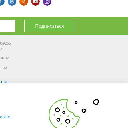
Подписаться
0369265
да.
енных
ации
ik.by
олоцке,
ookie
.