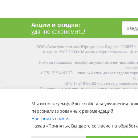
Акции и скидки:
удачно сэкономить!
ООО «Акватехнологии». Юридический адрес: 220037 г. М
выдано 15.05.2009 г. Минским горисполкомом. Инте
Номера городских телефонов уполномоченных работ
рассма
+375 17 294-63-73 – главный специалист отдела то
Пар
+375 17 218-00-82 – главное управление
По вопросам, касающимся случаев нарушения прав п
Мы используем файлы cookie для улучшения поль
Средняя оценка:
4.9
из
5
персонализированных рекомендаций.
Наши магазины представлены в Минске, Бресте, Витебс
Настроить cookie.
Пинске, Солигорске. При заказе в 
Нажав «Принять», Вы даете согласие на обработк