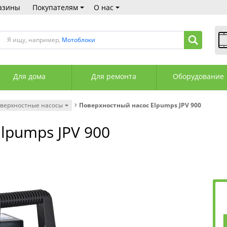
азины
Покупателям
О нас
Я ищу, например,
Мотоблоки
В
Пн
Для дома
Для ремонта
Оборудование
Сб
Вс
С
верхностные насосы
Поверхностный насос Elpumps JPV 900
+3
+3
lpumps JPV 900
М
А
К