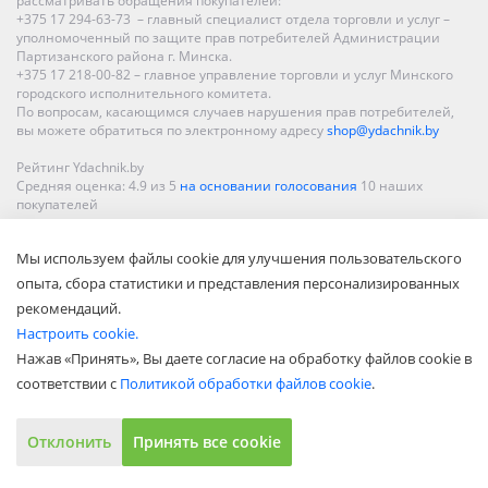
рассматривать обращения покупателей:
+375 17 294-63-73 – главный специалист отдела торговли и услуг –
уполномоченный по защите прав потребителей Администрации
Партизанского района г. Минска.
+375 17 218-00-82 – главное управление торговли и услуг Минского
городского исполнительного комитета.
По вопросам, касающимся случаев нарушения прав потребителей,
вы можете обратиться по электронному адресу
shop@ydachnik.by
Рейтинг Ydachnik.by
Средняя оценка:
4.9
из
5
на основании голосования
10
наших
покупателей
Наши магазины представлены в Минске, Бресте, Витебске, Гомеле,
Мы используем файлы cookie для улучшения пользовательского
Гродно, Могилеве, Бобруйске, Барановичах, Молодечно,
Новополоцке, Пинске, Солигорске. При заказе в интернет-магазине
опыта, сбора статистики и представления персонализированных
доставка осуществляется по всей Беларуси.
рекомендаций.
Настроить cookie.
Нажав «Принять», Вы даете согласие на обработку файлов cookie в
соответствии с
Политикой обработки файлов cookie
.
Отклонить
Принять все cookie
Показать полную версию
© ООО «Акватехнологии», 2002—2022