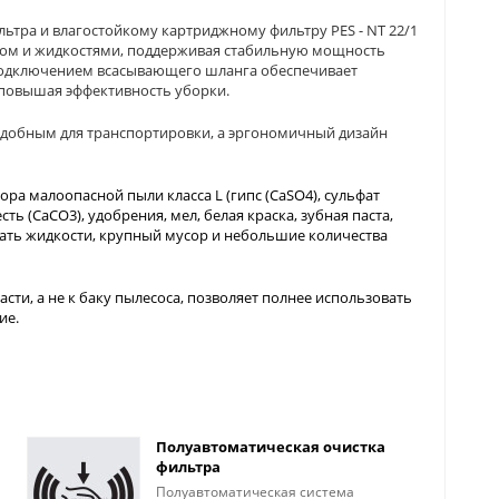
ьтра и влагостойкому картриджному фильтру PES - NT 22/1
ором и жидкостями, поддерживая стабильную мощность
подключением всасывающего шланга обеспечивает
повышая эффективность уборки.
удобным для транспортировки, а эргономичный дизайн
ора малоопасной пыли класса L (гипс (CaSO4), сульфат
сть (CaCO3), удобрения, мел, белая краска, зубная паста,
бирать жидкости, крупный мусор и небольшие количества
ти, а не к баку пылесоса, позволяет полнее использовать
ие.
Полуавтоматическая очистка
фильтра
Полуавтоматическая система