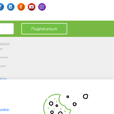
Подписаться
0369265
да.
енных
ации
ik.by
олоцке,
ookie
.