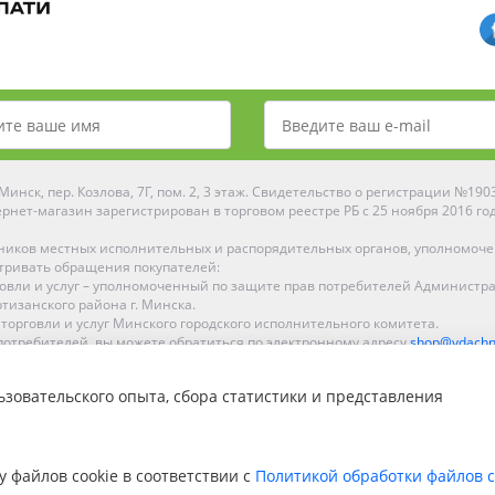
инск, пер. Козлова, 7Г, пом. 2, 3 этаж. Свидетельство о регистрации №19
рнет-магазин зарегистрирован в торговом реестре РБ с 25 ноября 2016 го
ников местных исполнительных и распорядительных органов, уполномоч
тривать обращения покупателей:
рговли и услуг – уполномоченный по защите прав потребителей Администр
тизанского района г. Минска.
 торговли и услуг Минского городского исполнительного комитета.
отребителей, вы можете обратиться по электронному адресу
shop@ydachn
Рейтинг Ydachnik.by
зовательского опыта, сбора статистики и представления
на основании голосования
10
наших покупателей
ке, Гомеле, Гродно, Могилеве, Бобруйске, Барановичах, Молодечно, Новоп
интернет-магазине доставка осуществляется по всей Беларуси.
у файлов cookie в соответствии с
Политикой обработки файлов c