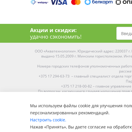
Акции и скидки:
удачно сэкономить!
ООО «Акватехнологии». Юридический адрес: 220037 г. М
выдано 15.05.2009 г. Минским горисполкомом. Инте
Номера городских телефонов уполномоченных работ
рассма
+375 17 294-63-73 – главный специалист отдела то
Пар
+375 17 218-00-82 – главное управление
По вопросам, касающимся случаев нарушения прав п
Мы используем файлы cookie для улучшения поль
Средняя оценка:
4.9
из
5
персонализированных рекомендаций.
Наши магазины представлены в Минске, Бресте, Витебс
Настроить cookie.
Пинске, Солигорске. При заказе в 
Нажав «Принять», Вы даете согласие на обработк