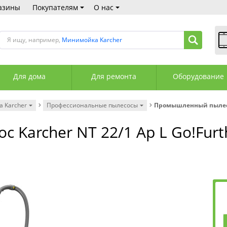
азины
Покупателям
О нас
Я ищу, например,
Минимойка Karcher
В
Пн
Для дома
Для ремонта
Оборудование
Сб
Вс
С
 Karcher
Профессиональные пылесосы
Промышленный пылесос 
+3
+3
Karcher NT 22/1 Ap L Go!Furt
М
А
К