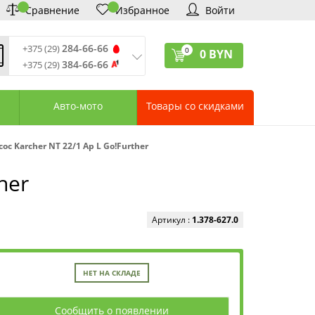
Сравнение
Избранное
Войти
284-66-66
+375 (29)
0
0
BYN
384-66-66
+375 (29)
ремя обработки звонков
:
 – Пт: 9:00—20:00
Авто-мото
Товары со скидками
: 10:00—18:00
: выходной
ервисный центр:
Karcher NT 22/1 Ap L Go!Further
75 (17) 388-66-33
75 (29) 828-07-62
her
агазины «Удачник»
дреса СЦ «Удачник»
онтактная информация
Артикул :
1.378-627.0
НЕТ НА СКЛАДЕ
Сообщить о появлении