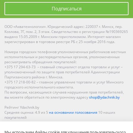
Подписаться
ООО «Акватехнологии». Юридический адрес: 220037 г. Минск, пер.
Козлова, 7Г, пом. 2, 3 этаж. Свидетельство о регистрации №190369265
выдано 15.05.2009 г. Минским горисполкомом. Интернет-магазин
зарегистрирован в торговом реестре РБ с 25 ноября 2016 года.
Номера городских телефонов уполномоченных работников местных
исполнительных и распорядительных органов, уполномоченных
рассматривать обращения покупателей:
+375 17 294-63-73 – главный специалист отдела торговли и услуг –
уполномоченный по защите прав потребителей Администрации
Партизанского района г. Минска.
+375 17 218-00-82 – главное управление торговли и услуг Минского
городского исполнительного комитета.
По вопросам, касающимся случаев нарушения прав потребителей,
вы можете обратиться по электронному адресу
shop@ydachnik.by
Рейтинг Ydachnik.by
Средняя оценка:
4.9
из
5
на основании голосования
10
наших
покупателей
Наши магазины представлены в Минске, Бресте, Витебске, Гомеле,
Мы используем файлы cookie для улучшения пользовательского
Гродно, Могилеве, Бобруйске, Барановичах, Молодечно,