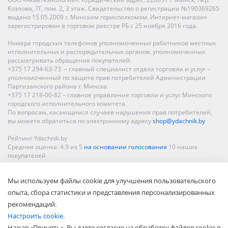
Козлова, 7Г, пом. 2, 3 этаж. Свидетельство о регистрации №190369265
выдано 15.05.2009 г. Минским горисполкомом. Интернет-магазин
зарегистрирован в торговом реестре РБ с 25 ноября 2016 года.
Номера городских телефонов уполномоченных работников местных
исполнительных и распорядительных органов, уполномоченных
рассматривать обращения покупателей:
+375 17 294-63-73 – главный специалист отдела торговли и услуг –
уполномоченный по защите прав потребителей Администрации
Партизанского района г. Минска.
+375 17 218-00-82 – главное управление торговли и услуг Минского
городского исполнительного комитета.
По вопросам, касающимся случаев нарушения прав потребителей,
вы можете обратиться по электронному адресу
shop@ydachnik.by
Рейтинг Ydachnik.by
Средняя оценка:
4.9
из
5
на основании голосования
10
наших
покупателей
Наши магазины представлены в Минске, Бресте, Витебске, Гомеле,
Мы используем файлы cookie для улучшения пользовательского
Гродно, Могилеве, Бобруйске, Барановичах, Молодечно,
Новополоцке, Пинске, Солигорске. При заказе в интернет-магазине
опыта, сбора статистики и представления персонализированных
доставка осуществляется по всей Беларуси.
рекомендаций.
Настроить cookie.
Нажав «Принять», Вы даете согласие на обработку файлов cookie в