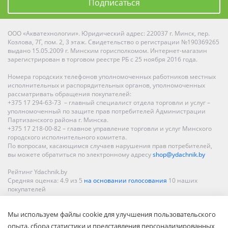
Подписаться
ООО «Акватехнологии». Юридический адрес: 220037 г. Минск, пер.
Козлова, 7Г, пом. 2, 3 этаж. Свидетельство о регистрации №190369265
выдано 15.05.2009 г. Минским горисполкомом. Интернет-магазин
зарегистрирован в торговом реестре РБ с 25 ноября 2016 года.
Номера городских телефонов уполномоченных работников местных
исполнительных и распорядительных органов, уполномоченных
рассматривать обращения покупателей:
+375 17 294-63-73 – главный специалист отдела торговли и услуг –
уполномоченный по защите прав потребителей Администрации
Партизанского района г. Минска.
+375 17 218-00-82 – главное управление торговли и услуг Минского
городского исполнительного комитета.
По вопросам, касающимся случаев нарушения прав потребителей,
вы можете обратиться по электронному адресу
shop@ydachnik.by
Рейтинг Ydachnik.by
Средняя оценка:
4.9
из
5
на основании голосования
10
наших
покупателей
Наши магазины представлены в Минске, Бресте, Витебске, Гомеле,
Мы используем файлы cookie для улучшения пользовательского
Гродно, Могилеве, Бобруйске, Барановичах, Молодечно,
Новополоцке, Пинске, Солигорске. При заказе в интернет-магазине
опыта, сбора статистики и представления персонализированных