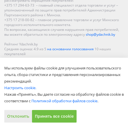
рассматривать обращения покупателей:
+375 17 294-63-73 – главный специалист отдела торговли и услуг –
уполномоченный по защите прав потребителей Администрации
Партизанского района г. Минска.
+375 17 218-00-82 – главное управление торговли и услуг Минского
городского исполнительного комитета.
По вопросам, касающимся случаев нарушения прав потребителей,
вы можете обратиться по электронному адресу
shop@ydachnik.by
Рейтинг Ydachnik.by
Средняя оценка:
4.9
из
5
на основании голосования
10
наших
покупателей
Наши магазины представлены в Минске, Бресте, Витебске, Гомеле,
Мы используем файлы cookie для улучшения пользовательского
Гродно, Могилеве, Бобруйске, Барановичах, Молодечно,
Новополоцке, Пинске, Солигорске. При заказе в интернет-магазине
опыта, сбора статистики и представления персонализированных
доставка осуществляется по всей Беларуси.
рекомендаций.
Настроить cookie.
Нажав «Принять», Вы даете согласие на обработку файлов cookie в
соответствии с
Политикой обработки файлов cookie
.
Отклонить
Принять все cookie
Показать полную версию
© ООО «Акватехнологии», 2002—2022