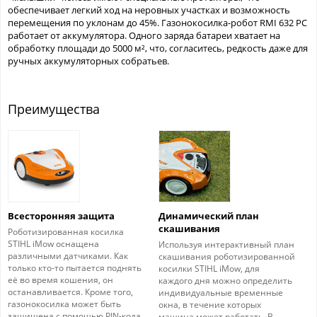
обеспечивает легкий ход на неровных участках и возможность
перемещения по уклонам до 45%. Газонокосилка-робот RMI 632 PC
работает от аккумулятора. Одного заряда батареи хватает на
обработку площади до 5000 м², что, согласитесь, редкость даже для
ручных аккумуляторных собратьев.
Преимущества
Всесторонняя защита
Динамический план
скашивания
Роботизированная косилка
STIHL iMow оснащена
Используя интерактивный план
различными датчиками. Как
скашивания роботизированной
только кто-то пытается поднять
косилки STIHL iMow, для
её во время кошения, он
каждого дня можно определить
останавливается. Кроме того,
индивидуальные временные
газонокосилка может быть
окна, в течение которых
защищена с помощью PIN-кода,
машина может работать. В