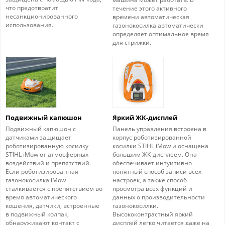
что предотвратит
течение этого активного
несанкционированного
времени автоматическая
использования.
газонокосилка автоматически
определяет оптимальное время
для стрижки.
Подвижный капюшон
Яркий ЖК-дисплей
Подвижный капюшон с
Панель управления встроена в
датчиками защищает
корпус роботизированной
роботизированную косилку
косилки STIHL iMow и оснащена
STIHL iMow от атмосферных
большим ЖК-дисплеем. Она
воздействий и препятствий.
обеспечивает интуитивно
Если роботизированная
понятный способ записи всех
газонокосилка iMow
настроек, а также способ
сталкивается с препятствием во
просмотра всех функций и
время автоматического
данных о производительности
кошения, датчики, встроенные
газонокосилки.
в подвижный колпак,
Высококонтрастный яркий
обнаруживают контакт с
дисплей легко читается даже на