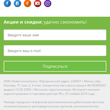
Акции и скидки:
удачно сэкономить!
Подписаться
ООО «Акватехнологии». Юридический адрес: 220037 г. Минск, пер.
Козлова, 7Г, пом. 2, 3 этаж. Свидетельство о регистрации №190369265
выдано 15.05.2009 г. Минским горисполкомом. Интернет-магазин
зарегистрирован в торговом реестре РБ с 25 ноября 2016 года.
Номера городских телефонов уполномоченных работников местных
исполнительных и распорядительных органов, уполномоченных