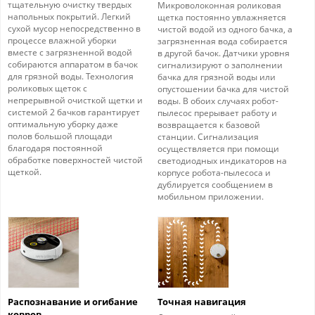
тщательную очистку твердых
Микроволоконная роликовая
напольных покрытий. Легкий
щетка постоянно увлажняется
сухой мусор непосредственно в
чистой водой из одного бачка, а
процессе влажной уборки
загрязненная вода собирается
вместе с загрязненной водой
в другой бачок. Датчики уровня
собираются аппаратом в бачок
сигнализируют о заполнении
для грязной воды. Технология
бачка для грязной воды или
роликовых щеток с
опустошении бачка для чистой
непрерывной очисткой щетки и
воды. В обоих случаях робот-
системой 2 бачков гарантирует
пылесос прерывает работу и
оптимальную уборку даже
возвращается к базовой
полов большой площади
станции. Сигнализация
благодаря постоянной
осуществляется при помощи
обработке поверхностей чистой
светодиодных индикаторов на
щеткой.
корпусе робота-пылесоса и
дублируется сообщением в
мобильном приложении.
Распознавание и огибание
Точная навигация
ковров