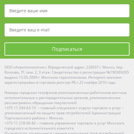
Подписаться
ООО «Акватехнологии». Юридический адрес: 220037 г. Минск, пер.
Козлова, 7Г, пом. 2, 3 этаж. Свидетельство о регистрации №190369265
выдано 15.05.2009 г. Минским горисполкомом. Интернет-магазин
зарегистрирован в торговом реестре РБ с 25 ноября 2016 года.
Номера городских телефонов уполномоченных работников местных
исполнительных и распорядительных органов, уполномоченных
рассматривать обращения покупателей:
+375 17 294-63-73 – главный специалист отдела торговли и услуг –
уполномоченный по защите прав потребителей Администрации
Партизанского района г. Минска.
+375 17 218-00-82 – главное управление торговли и услуг Минского
городского исполнительного комитета.
По вопросам, касающимся случаев нарушения прав потребителей,