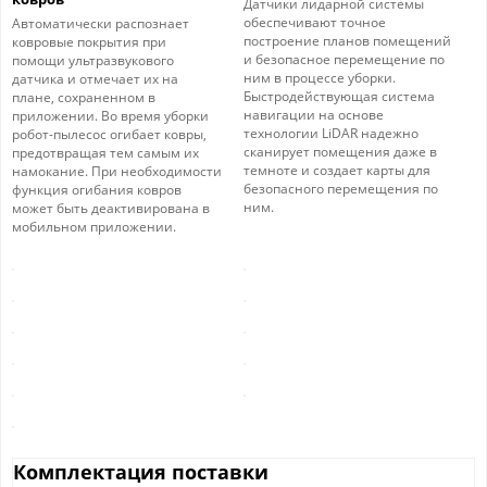
Датчики лидарной системы
обеспечивают точное
Автоматически распознает
построение планов помещений
ковровые покрытия при
и безопасное перемещение по
помощи ультразвукового
ним в процессе уборки.
датчика и отмечает их на
Быстродействующая система
плане, сохраненном в
навигации на основе
приложении. Во время уборки
технологии LiDAR надежно
робот-пылесос огибает ковры,
сканирует помещения даже в
предотвращая тем самым их
темноте и создает карты для
намокание. При необходимости
безопасного перемещения по
функция огибания ковров
ним.
может быть деактивирована в
мобильном приложении.
Комплектация поставки